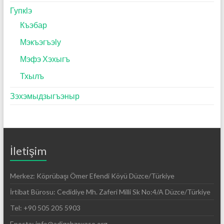
Гупкӏэ
Къэбар
Мэкъэгъэӏу
Мэфэ Хэхыгъ
Тхылъ
Зэхэмыдзыгъэныр
İletişim
Merkez: Köprübaşı Ömer Efendi Köyü Düzce/Türkiye
İrtibat Bürosu: Cedidiye Mh. Zaferi Milli Sk No:4/A Düzce/Türkiye
Tel: +90 505 205 5903
Eposta: info@adigabzexase.org