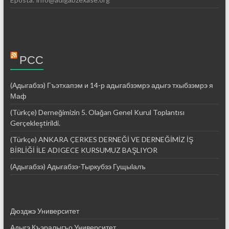
РСС
(Адыгабзэ) Гъэтхапэм и 14-р адыгабзэмрэ адыгэ тхыбзэмрэ я
Маф
(Türkçe) Derneğimizin 5. Olağan Genel Kurul Toplantısı
Gerçekleştirildi.
(Türkçe) ANKARA ÇERKES DERNEĞİ VE DERNEĞİMİZ İŞ
BİRLİĞİ İLE ADIGECE KURSUMUZ BAŞLIYOR
(Адыгабзэ) Адыгабзэ-Тыркубзэ Гущыӏалъ
Дюзджэ Университет
Адыгэ Къэралыгъо Университет