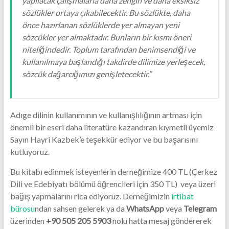
yapılacak çalışmalarla daha zengin ve daha eksiksiz
sözlükler ortaya çıkabilecektir. Bu sözlükte, daha
önce hazırlanan sözlüklerde yer almayan yeni
sözcükler yer almaktadır. Bunların bir kısmı öneri
niteliğindedir. Toplum tarafından benimsendiği ve
kullanılmaya başlandığı takdirde dilimize yerleşecek,
sözcük dağarcığımızı genişletecektir.”
Adıge dilinin kullanımının ve kullanışlılığının artması için
önemli bir eseri daha literatüre kazandıran kıymetli üyemiz
Sayın Hayri Kazbek’e teşekkür ediyor ve bu başarısını
kutluyoruz.
Bu kitabı edinmek isteyenlerin derneğimize 400 TL (Çerkez
Dili ve Edebiyatı bölümü öğrencileri için 350 TL) veya üzeri
bağış yapmalarını rica ediyoruz. Derneğimizin
irtibat
bürosu
ndan sahsen gelerek ya da
WhatsApp
veya
Telegram
üzerinden
+90 505 205 5903
nolu hatta mesaj göndererek