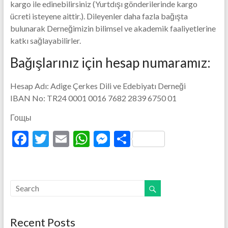
kargo ile edinebilirsiniz (Yurtdışı gönderilerinde kargo
ücreti isteyene aittir.). Dileyenler daha fazla bağışta
bulunarak Derneğimizin bilimsel ve akademik faaliyetlerine
katkı sağlayabilirler.
Bağışlarınız için hesap numaramız:
Hesap Adı: Adige Çerkes Dili ve Edebiyatı Derneği
IBAN No: TR24 0001 0016 7682 2839 6750 01
Гощы
F
T
E
W
M
S
ac
w
m
h
es
h
e
itt
ai
at
se
ar
b
er
l
s
n
e
o
A
g
o
p
er
Recent Posts