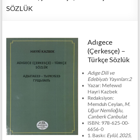
SÖZLÜK
Adıgece
(Çerkesçe) –
Türkçe Sözlük
Adıge Dili ve
Edebiyatı Yayınları:2
Yazar: Mefewıd
Hayri Kazbek
Redaksiyon:
Memduh Ceylan,
M.
Uğur Nemlioğlu,
Canberk Canbulat
ISBN: 978-625-00-
6656-0
1. Baskı:
Eylül, 2025,