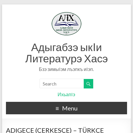
Адыгабзэ ыкIи
Литературэ Хасэ
Бзэ зимыIэм лъэпкъ иIэп.
ИхьапIэ
Menu
ADIGECE (ÇERKESÇE) – TÜRKÇE