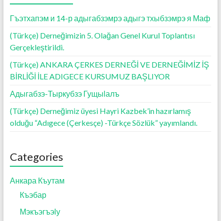
k
p
Гъэтхапэм и 14-р адыгабзэмрэ адыгэ тхыбзэмрэ я Маф
(Türkçe) Derneğimizin 5. Olağan Genel Kurul Toplantısı
Gerçekleştirildi.
(Türkçe) ANKARA ÇERKES DERNEĞİ VE DERNEĞİMİZ İŞ
BİRLİĞİ İLE ADIGECE KURSUMUZ BAŞLIYOR
Адыгабзэ-Тыркубзэ Гущыӏалъ
(Türkçe) Derneğimiz üyesi Hayri Kazbek’in hazırlamış
olduğu “Adıgece (Çerkesçe) -Türkçe Sözlük” yayımlandı.
Categories
Анкара Къутам
Къэбар
Мэкъэгъэӏу