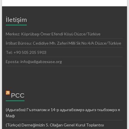
İletişim
Merkez: Köprübaşı Ömer Efendi Köyü Düzce/Türkiye
İrtibat Bürosu: Cedidiye Mh. Zaferi Milli Sk No:4/A Düzce/Türkiye
Tel: +90 505 205 5903
Eposta: info@adigabzexase.org
РСС
(Адыгабзэ) Гъэтхапэм и 14-р адыгабзэмрэ адыгэ тхыбзэмрэ я
Маф
(Türkçe) Derneğimizin 5. Olağan Genel Kurul Toplantısı