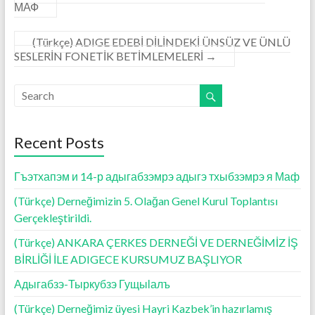
МАФ
(Türkçe) ADIGE EDEBİ DİLİNDEKİ ÜNSÜZ VE ÜNLÜ
SESLERİN FONETİK BETİMLEMELERİ
→
Recent Posts
Гъэтхапэм и 14-р адыгабзэмрэ адыгэ тхыбзэмрэ я Маф
(Türkçe) Derneğimizin 5. Olağan Genel Kurul Toplantısı
Gerçekleştirildi.
(Türkçe) ANKARA ÇERKES DERNEĞİ VE DERNEĞİMİZ İŞ
BİRLİĞİ İLE ADIGECE KURSUMUZ BAŞLIYOR
Адыгабзэ-Тыркубзэ Гущыӏалъ
(Türkçe) Derneğimiz üyesi Hayri Kazbek’in hazırlamış