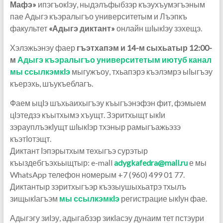
Мафэ»
ипэгъокӀэу, ныдэлъфыбзэр къэухъумэгъэным
пае Адыгэ къэралыгъо университетым и Лъэпкъ
факультет
«Адыгэ диктант»
онлайн шӀыкӀэу зэхещэ.
Хэлэжьэнэу фаер
гъэтхапэм и 14-м сыхьатыр 12:00-
м
Адыгэ къэралыгъо университетым иютуб канал
мы ссылкэмкӀэ
мыгужъоу, тхьапэрэ къэлэмрэ ыӀыгъэу
къерэхь, шъукъеблагъ.
Фаем ыцӀэ шъхьаихыгъэу къыгъэнэфэн фит, фэмыем
цӀэтедзэ къытхымэ хъущт. Зэритхыщт ыкӀи
зэрауплъэкӀущт шӀыкӀэр тхэныр рамыгъажьэзэ
къэтӀотэщт.
Диктант Ӏэпэрытхым техыгъэ сурэтыр
къыздебгъэхьыщтыр: e-maӏl
adygkafedra@maӏl.ru
е мы
WhatsApp телефон номерым +7 (960) 499 01 77.
Диктантыр зэритхыгъэр къэзыушыхьатрэ тхылъ
зищыкӀагъэм
мы ссылкэмкӀэ
регистрацие ыкӀун фае.
Адыгэгу зиӀэу, адыгабзэр зикӀасэу дунаим тет пстэури