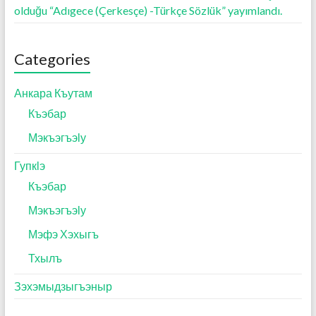
olduğu “Adıgece (Çerkesçe) -Türkçe Sözlük” yayımlandı.
Categories
Анкара Къутам
Къэбар
Мэкъэгъэӏу
Гупкӏэ
Къэбар
Мэкъэгъэӏу
Мэфэ Хэхыгъ
Тхылъ
Зэхэмыдзыгъэныр