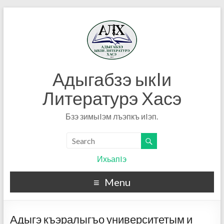
Адыгабзэ ыкIи
Литературэ Хасэ
Бзэ зимыIэм лъэпкъ иIэп.
ИхьапIэ
Menu
Адыгэ къэралыгъо университетым и