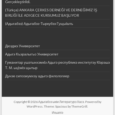
Gerçekleştirildi.
(Türkçe) ANKARA ÇERKES DERNEĞİ VE DERNEĞİMİZ İŞ
BİRLİĞİ İLE ADIGECE KURSUMUZ BAŞLIYOR
(Адыгабзэ) Адыгабзэ-Тыркубзэ Гущыӏалъ
Дюзджэ Университет
Адыгэ Къэралыгъо Университет
Гуманитар ушэтынхэмкӏэ Адыгэ республикэ институтэу Кӏэрэшэ
Т. М. ыцӏэкӏэ щытыр
Дунэе сипозиумхэу адыгэ филологиер
Copyright © 2026
Адыгабзэ ыкIи Литературэ Хасэ
. Powered by
WordPress
. Theme: Spacious by
ThemeGrill
.
ИхьапIэ