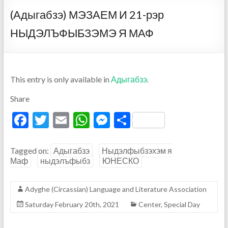
(Адыгабзэ) МЭЗАЕМ И 21-рэр
НЫДЭЛЪФЫБЗЭМЭ Я МАФ
This entry is only available in
Адыгабзэ
.
Share
F
T
E
W
M
S
ac
w
m
h
es
h
e
itt
ai
at
se
ar
Tagged on:
Адыгабзэ
Ныдэлфыбзэхэм я
Маф
ныдэлъфыбз
ЮНЕСКО
b
er
l
s
n
e
o
A
g
Adyghe (Circassian) Language and Literature Association
o
p
er
Saturday February 20th, 2021
Center
,
Special Day
k
p