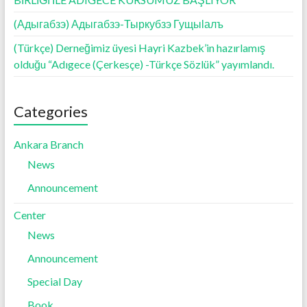
(Адыгабзэ) Адыгабзэ-Тыркубзэ Гущыӏалъ
(Türkçe) Derneğimiz üyesi Hayri Kazbek’in hazırlamış
olduğu “Adıgece (Çerkesçe) -Türkçe Sözlük” yayımlandı.
Categories
Ankara Branch
News
Announcement
Center
News
Announcement
Special Day
Book