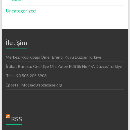
Uncategorized
İletişim
Merkez: Köprübaşı Ömer Efendi Köyü Düzce/Türkiye
İrtibat Bürosu: Cedidiye Mh. Zaferi Milli Sk No:4/A Düzce/Türkiye
Tel: +90 505 205 5903
Eposta: info@adigabzexase.org
RSS