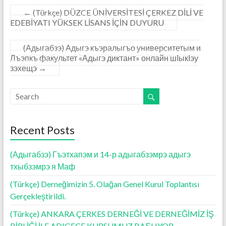
←
(Türkçe) DÜZCE ÜNİVERSİTESİ ÇERKEZ DİLİ VE
EDEBİYATI YÜKSEK LİSANS İÇİN DUYURU
(Адыгабзэ) Адыгэ къэралыгъо университетым и
Лъэпкъ факультет «Адыгэ диктант» онлайн шӀыкӀэу
зэхещэ
→
Recent Posts
(Адыгабзэ) Гъэтхапэм и 14-р адыгабзэмрэ адыгэ
тхыбзэмрэ я Маф
(Türkçe) Derneğimizin 5. Olağan Genel Kurul Toplantısı
Gerçekleştirildi.
(Türkçe) ANKARA ÇERKES DERNEĞİ VE DERNEĞİMİZ İŞ
BİRLİĞİ İLE ADIGECE KURSUMUZ BAŞLIYOR