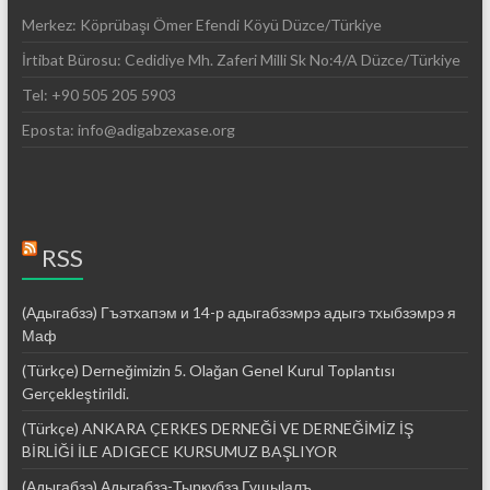
Merkez: Köprübaşı Ömer Efendi Köyü Düzce/Türkiye
İrtibat Bürosu: Cedidiye Mh. Zaferi Milli Sk No:4/A Düzce/Türkiye
Tel: +90 505 205 5903
Eposta: info@adigabzexase.org
RSS
(Адыгабзэ) Гъэтхапэм и 14-р адыгабзэмрэ адыгэ тхыбзэмрэ я
Маф
(Türkçe) Derneğimizin 5. Olağan Genel Kurul Toplantısı
Gerçekleştirildi.
(Türkçe) ANKARA ÇERKES DERNEĞİ VE DERNEĞİMİZ İŞ
BİRLİĞİ İLE ADIGECE KURSUMUZ BAŞLIYOR
(Адыгабзэ) Адыгабзэ-Тыркубзэ Гущыӏалъ