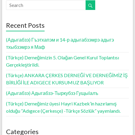
b
er
l
s
n
e
o
A
g
o
p
er
Recent Posts
k
p
(Адыгабзэ) Гъэтхапэм и 14-р адыгабзэмрэ адыгэ
тхыбзэмрэ я Маф
(Türkçe) Derneğimizin 5. Olağan Genel Kurul Toplantısı
Gerçekleştirildi.
(Türkçe) ANKARA ÇERKES DERNEĞİ VE DERNEĞİMİZ İŞ
BİRLİĞİ İLE ADIGECE KURSUMUZ BAŞLIYOR
(Адыгабзэ) Адыгабзэ-Тыркубзэ Гущыӏалъ
(Türkçe) Derneğimiz üyesi Hayri Kazbek’in hazırlamış
olduğu “Adıgece (Çerkesçe) -Türkçe Sözlük” yayımlandı.
Categories