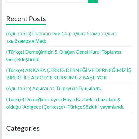
o
A
g
o
p
er
Recent Posts
k
p
(Адыгабзэ) Гъэтхапэм и 14-р адыгабзэмрэ адыгэ
тхыбзэмрэ я Маф
(Türkçe) Derneğimizin 5. Olağan Genel Kurul Toplantısı
Gerçekleştirildi.
(Türkçe) ANKARA ÇERKES DERNEĞİ VE DERNEĞİMİZ İŞ
BİRLİĞİ İLE ADIGECE KURSUMUZ BAŞLIYOR
(Адыгабзэ) Адыгабзэ-Тыркубзэ Гущыӏалъ
(Türkçe) Derneğimiz üyesi Hayri Kazbek’in hazırlamış
olduğu “Adıgece (Çerkesçe) -Türkçe Sözlük” yayımlandı.
Categories