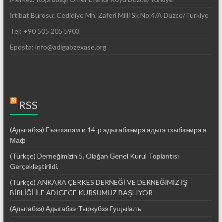
İrtibat Bürosu: Cedidiye Mh. Zaferi Milli Sk No:4/A Düzce/Türkiye
Tel: +90 505 205 5903
Eposta: info@adigabzexase.org
RSS
(Адыгабзэ) Гъэтхапэм и 14-р адыгабзэмрэ адыгэ тхыбзэмрэ я
Маф
(Türkçe) Derneğimizin 5. Olağan Genel Kurul Toplantısı
Gerçekleştirildi.
(Türkçe) ANKARA ÇERKES DERNEĞİ VE DERNEĞİMİZ İŞ
BİRLİĞİ İLE ADIGECE KURSUMUZ BAŞLIYOR
(Адыгабзэ) Адыгабзэ-Тыркубзэ Гущыӏалъ