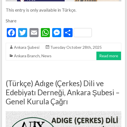
This entry is only available in Türkçe.
Share
F
T
E
W
M
S
ac
w
m
h
es
h
Ankara Şubesi
Tuesday October 28th, 2025
e
itt
ai
at
se
ar
Ankara Branch
,
News
Read more
b
er
l
s
n
e
o
A
g
o
p
er
(Türkçe) Adıge (Çerkes) Dili ve
k
p
Edebiyatı Derneği, Ankara Şubesi –
Genel Kurula Çağrı