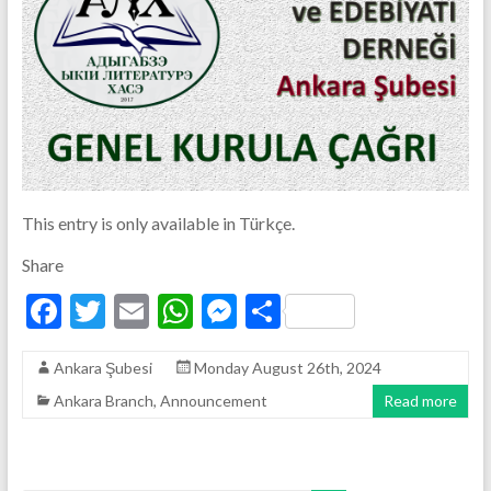
This entry is only available in Türkçe.
Share
F
T
E
W
M
S
ac
w
m
h
es
h
Ankara Şubesi
Monday August 26th, 2024
e
itt
ai
at
se
ar
Ankara Branch
,
Announcement
Read more
b
er
l
s
n
e
o
A
g
o
p
er