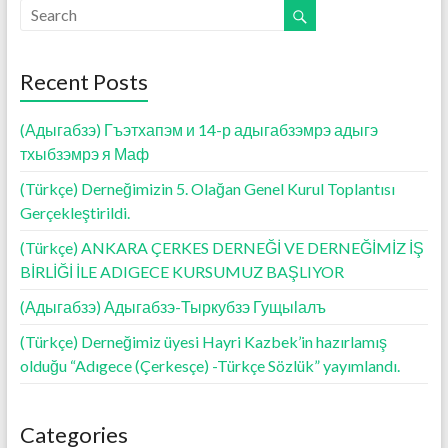
k
p
Recent Posts
(Адыгабзэ) Гъэтхапэм и 14-р адыгабзэмрэ адыгэ
тхыбзэмрэ я Маф
(Türkçe) Derneğimizin 5. Olağan Genel Kurul Toplantısı
Gerçekleştirildi.
(Türkçe) ANKARA ÇERKES DERNEĞİ VE DERNEĞİMİZ İŞ
BİRLİĞİ İLE ADIGECE KURSUMUZ BAŞLIYOR
(Адыгабзэ) Адыгабзэ-Тыркубзэ Гущыӏалъ
(Türkçe) Derneğimiz üyesi Hayri Kazbek’in hazırlamış
olduğu “Adıgece (Çerkesçe) -Türkçe Sözlük” yayımlandı.
Categories