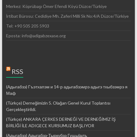
Merkez: Köprübaşı Ömer Efendi Köyü Düzce/Türkiye
İrtibat Bürosu: Cedidiye Mh. Zaferi Milli Sk No:4/A Düzce/Türkiye
Tel: +90 505 205 5903
Eposta: info@adigabzexase.org
RSS
(Адыгабзэ) Гъэтхапэм и 14-р адыгабзэмрэ адыгэ тхыбзэмрэ я
Маф
(Türkçe) Derneğimizin 5. Olağan Genel Kurul Toplantısı
Gerçekleştirildi.
(Türkçe) ANKARA ÇERKES DERNEĞİ VE DERNEĞİMİZ İŞ
BİRLİĞİ İLE ADIGECE KURSUMUZ BAŞLIYOR
(Адыгабзэ) Адыгабзэ-Тыркубзэ Гущыӏалъ