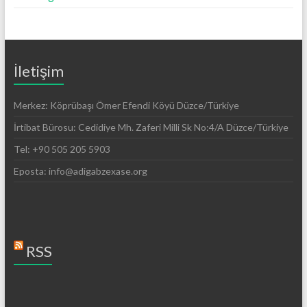
İletişim
Merkez: Köprübaşı Ömer Efendi Köyü Düzce/Türkiye
İrtibat Bürosu: Cedidiye Mh. Zaferi Milli Sk No:4/A Düzce/Türkiye
Tel: +90 505 205 5903
Eposta: info@adigabzexase.org
RSS