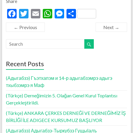
Share
F
T
E
W
M
S
ac
w
m
h
es
h
← Previous
Next →
e
itt
ai
at
se
ar
b
er
l
s
n
e
o
A
g
o
p
er
Recent Posts
k
p
(Адыгабзэ) Гъэтхапэм и 14-р адыгабзэмрэ адыгэ
тхыбзэмрэ я Маф
(Türkçe) Derneğimizin 5. Olağan Genel Kurul Toplantısı
Gerçekleştirildi.
(Türkçe) ANKARA ÇERKES DERNEĞİ VE DERNEĞİMİZ İŞ
BİRLİĞİ İLE ADIGECE KURSUMUZ BAŞLIYOR
(Адыгабзэ) Адыгабзэ-Тыркубзэ Гущыӏалъ