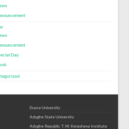
ews
nnouncement
er
ews
nnouncement
ecial Day
ook
tegorized
Duzce University
Adyghe State University
Adyghe Republic T. M. Kerasheva Institute