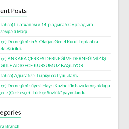
ent Posts
габзэ) Гъэтхапэм и 14-р адыгабзэмрэ адыгэ
зэмрэ я Маф
çe) Derneğimizin 5. Olağan Genel Kurul Toplantısı
kleştirildi.
kçe) ANKARA ÇERKES DERNEĞİ VE DERNEĞİMİZ İŞ
LİĞİ İLE ADIGECE KURSUMUZ BAŞLIYOR
габзэ) Адыгабзэ-Тыркубзэ Гущыӏалъ
kçe) Derneğimiz üyesi Hayri Kazbek’in hazırlamış olduğu
gece (Çerkesçe) -Türkçe Sözlük” yayımlandı.
egories
ra Branch