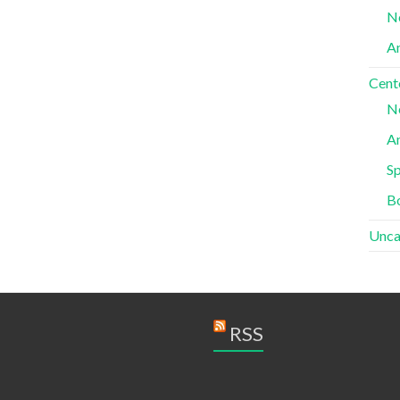
N
A
Cent
N
A
Sp
B
Unca
RSS