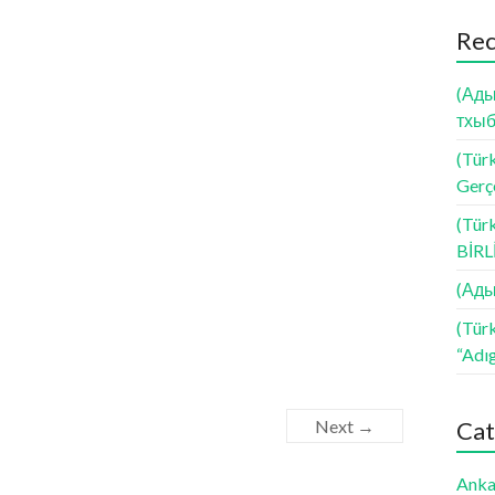
Rec
(Ады
тхыб
(Türk
Gerçe
(Tür
BİR
(Ады
(Tür
“Adı
Next →
Cat
Anka