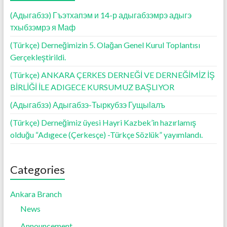
(Адыгабзэ) Гъэтхапэм и 14-р адыгабзэмрэ адыгэ
тхыбзэмрэ я Маф
(Türkçe) Derneğimizin 5. Olağan Genel Kurul Toplantısı
Gerçekleştirildi.
(Türkçe) ANKARA ÇERKES DERNEĞİ VE DERNEĞİMİZ İŞ
BİRLİĞİ İLE ADIGECE KURSUMUZ BAŞLIYOR
(Адыгабзэ) Адыгабзэ-Тыркубзэ Гущыӏалъ
(Türkçe) Derneğimiz üyesi Hayri Kazbek’in hazırlamış
olduğu “Adıgece (Çerkesçe) -Türkçe Sözlük” yayımlandı.
Categories
Ankara Branch
News
Announcement