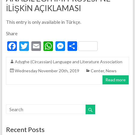
İLİŞKİN AÇIKLAMASI
This entry is only available in Türkçe.
Share
F
T
E
W
M
S
ac
w
m
h
es
h
Adyghe (Circassian) Language and Literature Association
e
itt
ai
at
se
ar
Wednesday November 20th, 2019
Center
,
News
b
er
l
s
n
e
Read more
o
A
g
o
p
er
k
p
Recent Posts