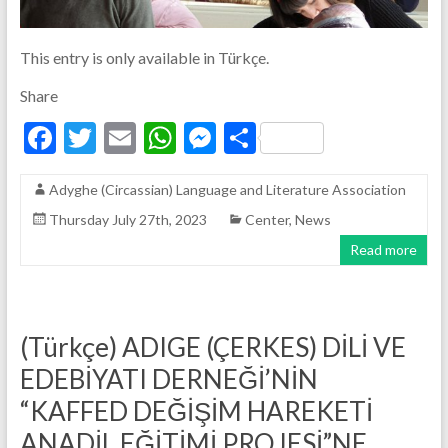
This entry is only available in Türkçe.
Share
F
T
E
W
M
S
ac
w
m
h
es
h
Adyghe (Circassian) Language and Literature Association
e
itt
ai
at
se
ar
Thursday July 27th, 2023
Center
,
News
b
er
l
s
n
e
Read more
o
A
g
o
p
er
k
p
(Türkçe) ADIGE (ÇERKES) DİLİ VE
EDEBİYATI DERNEĞİ’NİN
“KAFFED DEĞİŞİM HAREKETİ
ANADİL EĞİTİMİ PROJESİ”NE