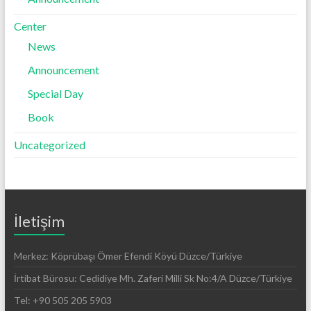
Center
News
Announcement
Special Day
Book
Uncategorized
İletişim
Merkez: Köprübaşı Ömer Efendi Köyü Düzce/Türkiye
İrtibat Bürosu: Cedidiye Mh. Zaferi Milli Sk No:4/A Düzce/Türkiye
Tel: +90 505 205 5903