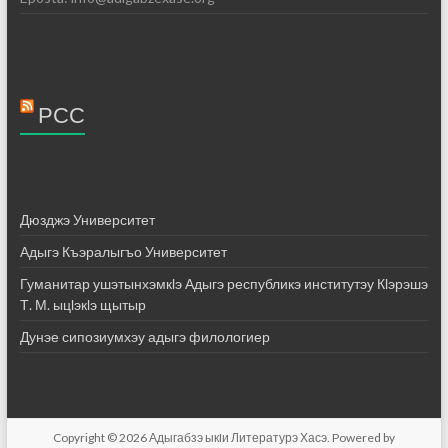
РСС
Дюзджэ Университет
Адыгэ Къэралыгъо Университет
Гуманитар ушэтынхэмкӏэ Адыгэ республикэ институтэу Кӏэрэшэ
Т. М. ыцӏэкӏэ щытыр
Дунэе сипозиумхэу адыгэ филологиер
Copyright © 2026
Адыгабзэ ыкIи Литературэ Хасэ
. Powered by