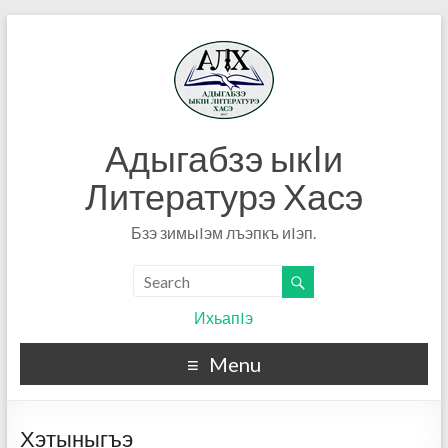
Адыгабзэ ыкIи
Литературэ Хасэ
Бзэ зимыIэм лъэпкъ иIэп.
ИхьапIэ
Menu
Хэтыныгъэ