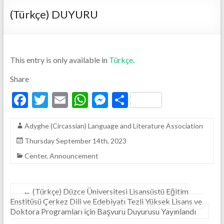
(Türkçe) DUYURU
This entry is only available in
Türkçe
.
Share
F
T
E
W
M
S
ac
w
m
h
es
h
Adyghe (Circassian) Language and Literature Association
e
itt
ai
at
se
ar
Thursday September 14th, 2023
b
er
l
s
n
e
Center
,
Announcement
o
A
g
o
p
er
k
p
←
(Türkçe) Düzce Üniversitesi Lisansüstü Eğitim
Enstitüsü Çerkez Dili ve Edebiyatı Tezli Yüksek Lisans ve
Doktora Programları için Başvuru Duyurusu Yayınlandı