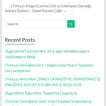
(Türkçe) Adıge (Çerkes) Dili ve Edebiyatı Derneği,
Ankara Şubesi – Genel Kurula Çağrı
→
Recent Posts
(Адыгабзэ) Гъэтхапэм и 14-р адыгабзэмрэ адыгэ
тхыбзэмрэ я Маф
(Türkçe) Derneğimizin 5. Olağan Genel Kurul Toplantısı
Gerçekleştirildi.
(Türkçe) ANKARA ÇERKES DERNEĞİ VE DERNEĞİMİZ İŞ
BİRLİĞİ İLE ADIGECE KURSUMUZ BAŞLIYOR
(Адыгабзэ) Адыгабзэ-Тыркубзэ Гущыӏалъ
(Türkçe) Derneğimiz üyesi Hayri Kazbek’in hazırlamış