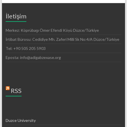
İletişim
Merkez: Köprübaşı Ömer Efendi Köyü Düzce/Türkiye
İrtibat Bürosu: Cedidiye Mh. Zaferi Milli Sk No:4/A Düzce/Türkiye
Tel: +90 505 205 5903
Eposta: info@adigabzexase.org
RSS
Duzce University