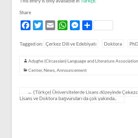
This entry is only available in
Türkçe
.
Share
F
T
E
W
M
S
ac
w
m
h
es
h
e
itt
ai
at
se
ar
Tagged on:
Çerkez Dili ve Edebiyatı
Doktora
Ph
b
er
l
s
n
e
Adyghe (Circassian) Language and Literature Associatio
o
A
g
Center
,
News
,
Announcement
o
p
er
k
p
←
(Türkçe) Üniversitelerde Lisans düzeyinde Çekezc
Lisans ve Doktora başvuruları da çok yakında..