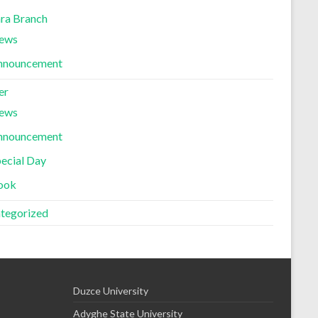
ra Branch
ews
nnouncement
er
ews
nnouncement
ecial Day
ook
tegorized
Duzce University
Adyghe State University