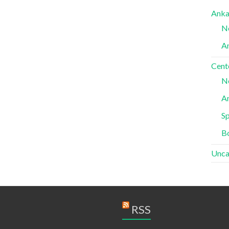
Anka
N
A
Cent
N
A
Sp
B
Unca
RSS