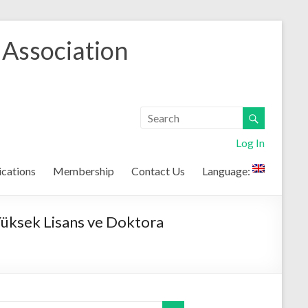
 Association
Log In
ications
Membership
Contact Us
Language:
 Yüksek Lisans ve Doktora