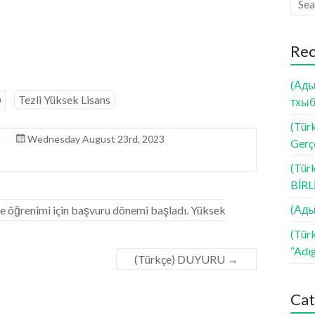
Rec
(Ады
D
Tezli Yüksek Lisans
тхыб
(Türk
n
Wednesday August 23rd, 2023
Gerçe
(Tür
BİR
(Ады
e öğrenimi için başvuru dönemi başladı. Yüksek
(Tür
“Adı
(Türkçe) DUYURU
→
Cat