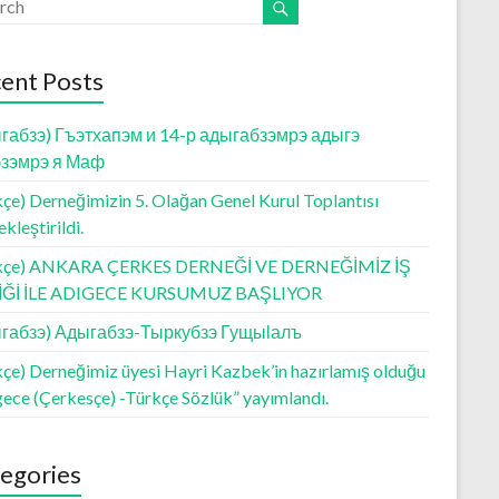
ent Posts
габзэ) Гъэтхапэм и 14-р адыгабзэмрэ адыгэ
зэмрэ я Маф
çe) Derneğimizin 5. Olağan Genel Kurul Toplantısı
kleştirildi.
kçe) ANKARA ÇERKES DERNEĞİ VE DERNEĞİMİZ İŞ
LİĞİ İLE ADIGECE KURSUMUZ BAŞLIYOR
габзэ) Адыгабзэ-Тыркубзэ Гущыӏалъ
kçe) Derneğimiz üyesi Hayri Kazbek’in hazırlamış olduğu
gece (Çerkesçe) -Türkçe Sözlük” yayımlandı.
egories