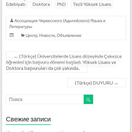
Edebiyatı
Doktora
PhD
Tezli Yüksek Lisans
b
er
l
s
n
а
o
A
g
в
Ассоциация Черкесского (Адыгейского) Языка и
o
p
er
и
Литературы
k
p
ть
Центр
,
Новости
,
Объявление
←
(Türkçe) Üniversitelerde Lisans düzeyinde Çekezce
öğrenimi için başvuru dönemi başladı. Yüksek Lisans ve
Doktora başvuruları da çok yakında..
(Türkçe) DUYURU
→
Свежие записи