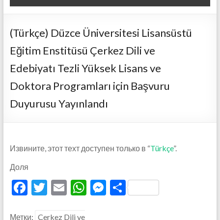
(Türkçe) Düzce Üniversitesi Lisansüstü
Eğitim Enstitüsü Çerkez Dili ve
Edebiyatı Tezli Yüksek Lisans ve
Doktora Programları için Başvuru
Duyurusu Yayınlandı
Извините, этот техт доступен только в “
Türkçe
”.
Доля
F
T
E
W
M
О
ac
w
m
h
es
тп
e
itt
ai
at
se
р
Метки:
Çerkez Dili ve