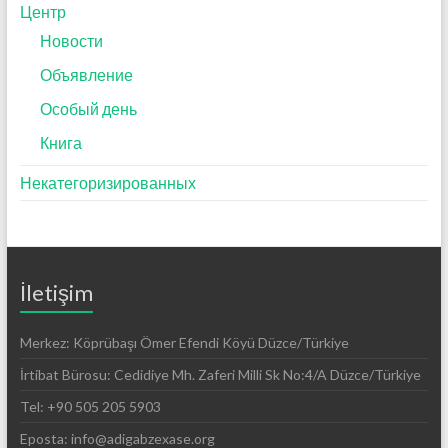
Центр
Новости
Объявление
Особый день
Книга
Некатегоризированных
İletişim
Merkez: Köprübaşı Ömer Efendi Köyü Düzce/Türkiye
İrtibat Bürosu: Cedidiye Mh. Zaferi Milli Sk No:4/A Düzce/Türkiye
Tel: +90 505 205 5903
Eposta: info@adigabzexase.org