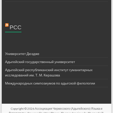
РСС
Университет Дюздже
Адыгейский государственный университет
Адыгейский республиканский институт гуманитарных
исследований им. Т. М. Керашэва
Международных симпозиумов по адыгской филологии
Copyright © 2026
Ассоциация Черкесского (Адыгейского) Языка и