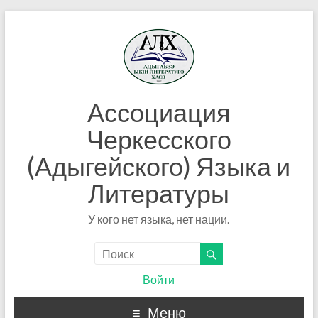
Ассоциация
Черкесского
(Адыгейского) Языка и
Литературы
У кого нет языка, нет нации.
Войти
Меню