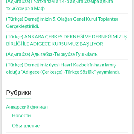
(Адыгабзэ) Гъэтхапэм и 14-р адыгабзэмрэ адыгэ
тхыбзэмрэ я Маф
(Türkçe) Derneğimizin 5. Olağan Genel Kurul Toplantısı
Gerçekleştirildi.
(Türkçe) ANKARA ÇERKES DERNEĞİ VE DERNEĞİMİZ İŞ
BİRLİĞİ İLE ADIGECE KURSUMUZ BAŞLIYOR
(Адыгабзэ) Адыгабзэ-Тыркубзэ Гущыӏалъ
(Türkçe) Derneğimiz üyesi Hayri Kazbek’in hazırlamış
olduğu “Adıgece (Çerkesçe) -Türkçe Sözlük” yayımlandı.
Рубрики
Анкарский филиал
Новости
Объявление