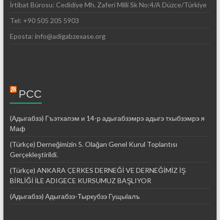
İrtibat Bürosu: Cedidiye Mh. Zaferi Milli Sk No:4/A Düzce/Türkiye
Tel: +90 505 205 5903
Eposta: info@adigabzexase.org
РСС
(Адыгабзэ) Гъэтхапэм и 14-р адыгабзэмрэ адыгэ тхыбзэмрэ я
Маф
(Türkçe) Derneğimizin 5. Olağan Genel Kurul Toplantısı
Gerçekleştirildi.
(Türkçe) ANKARA ÇERKES DERNEĞİ VE DERNEĞİMİZ İŞ
BİRLİĞİ İLE ADIGECE KURSUMUZ BAŞLIYOR
(Адыгабзэ) Адыгабзэ-Тыркубзэ Гущыӏалъ