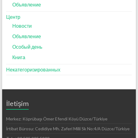
Объявление
Центр
Новости
Объявление
Особый день
Книга
Некатегоризированных
İletişim
Merkez: Köprübaşı Ömer Efendi Köyü Düzce/Türkiye
İrtibat Bürosu: Cedidiye Mh. Zaferi Milli Sk No:4/A Düzce/Türkiye