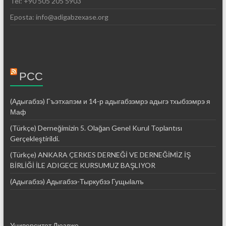
Tel: +90 505 205 5903
Eposta: info@adigabzexase.org
РСС
(Адыгабзэ) Гъэтхапэм и 14-р адыгабзэмрэ адыгэ тхыбзэмрэ я
Маф
(Türkçe) Derneğimizin 5. Olağan Genel Kurul Toplantısı
Gerçekleştirildi.
(Türkçe) ANKARA ÇERKES DERNEĞİ VE DERNEĞİMİZ İŞ
BİRLİĞİ İLE ADIGECE KURSUMUZ BAŞLIYOR
(Адыгабзэ) Адыгабзэ-Тыркубзэ Гущыӏалъ
Университет Дюздже