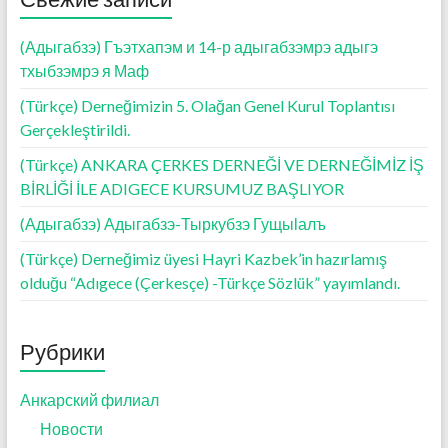
(Адыгабзэ) Гъэтхапэм и 14-р адыгабзэмрэ адыгэ
тхыбзэмрэ я Маф
(Türkçe) Derneğimizin 5. Olağan Genel Kurul Toplantısı
Gerçekleştirildi.
(Türkçe) ANKARA ÇERKES DERNEĞİ VE DERNEĞİMİZ İŞ
BİRLİĞİ İLE ADIGECE KURSUMUZ BAŞLIYOR
(Адыгабзэ) Адыгабзэ-Тыркубзэ Гущыӏалъ
(Türkçe) Derneğimiz üyesi Hayri Kazbek’in hazırlamış
olduğu “Adıgece (Çerkesçe) -Türkçe Sözlük” yayımlandı.
Рубрики
Анкарский филиал
Новости