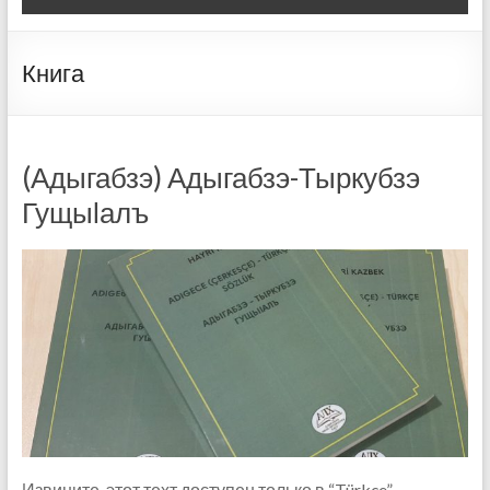
Книга
(Адыгабзэ) Адыгабзэ-Тыркубзэ
Гущыӏалъ
Извините, этот техт доступен только в “Türkçe”.