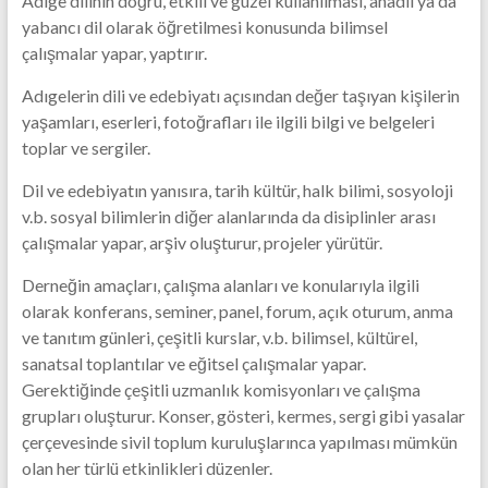
Adıge dilinin doğru, etkili ve güzel kullanılması, anadil ya da
yabancı dil olarak öğretilmesi konusunda bilimsel
çalışmalar yapar, yaptırır.
Adıgelerin dili ve edebiyatı açısından değer taşıyan kişilerin
yaşamları, eserleri, fotoğrafları ile ilgili bilgi ve belgeleri
toplar ve sergiler.
Dil ve edebiyatın yanısıra, tarih kültür, halk bilimi, sosyoloji
v.b. sosyal bilimlerin diğer alanlarında da disiplinler arası
çalışmalar yapar, arşiv oluşturur, projeler yürütür.
Derneğin amaçları, çalışma alanları ve konularıyla ilgili
olarak konferans, seminer, panel, forum, açık oturum, anma
ve tanıtım günleri, çeşitli kurslar, v.b. bilimsel, kültürel,
sanatsal toplantılar ve eğitsel çalışmalar yapar.
Gerektiğinde çeşitli uzmanlık komisyonları ve çalışma
grupları oluşturur. Konser, gösteri, kermes, sergi gibi yasalar
çerçevesinde sivil toplum kuruluşlarınca yapılması mümkün
olan her türlü etkinlikleri düzenler.