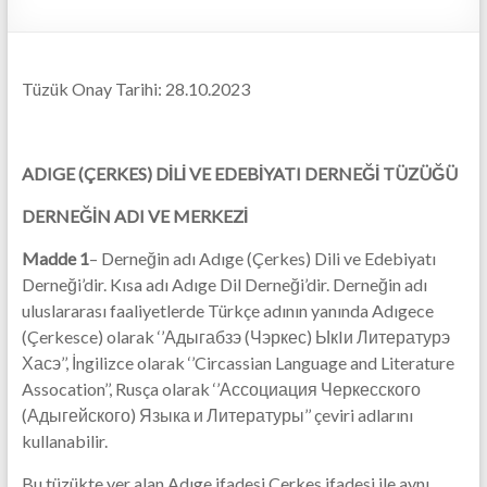
Tüzük Onay Tarihi: 28.10.2023
ADIGE (ÇERKES) DİLİ VE EDEBİYATI DERNEĞİ TÜZÜĞÜ
DERNEĞİN ADI VE MERKEZİ
Madde 1
– Derneğin adı Adıge (Çerkes) Dili ve Edebiyatı
Derneği’dir. Kısa adı Adıge Dil Derneği’dir. Derneğin adı
uluslararası faaliyetlerde Türkçe adının yanında Adıgece
(Çerkesce) olarak ‘’Адыгабзэ (Чэркес) ЫкIи Литературэ
Хасэ’’, İngilizce olarak ‘’Circassian Language and Literature
Assocation’’, Rusça olarak ‘’Ассоциация Черкесского
(Адыгейского) Языка и Литературы’’ çeviri adlarını
kullanabilir.
Bu tüzükte yer alan Adıge ifadesi Çerkes ifadesi ile aynı