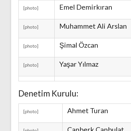
Emel Demirkıran
[photo]
Muhammet Ali Arslan
[photo]
Şimal Özcan
[photo]
Yaşar Yılmaz
[photo]
Denetim Kurulu:
Ahmet Turan
[photo]
Canberk Canbulat
[photo]