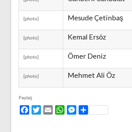
Mesude Çetinbaş
[photo]
Kemal Ersöz
[photo]
Ömer Deniz
[photo]
Mehmet Ali Öz
[photo]
Paylaş
F
T
E
W
M
S
ac
w
m
h
es
h
e
itt
ai
at
se
ar