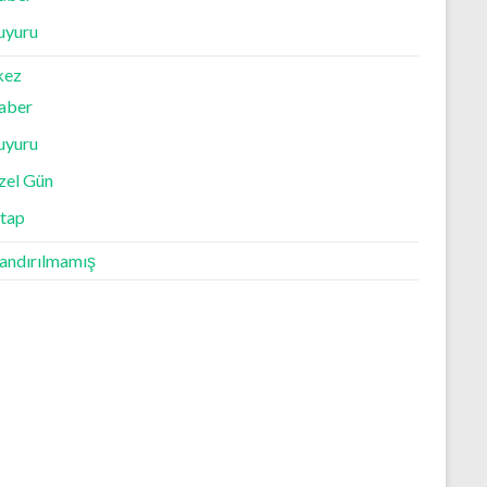
uyuru
kez
aber
uyuru
zel Gün
itap
landırılmamış