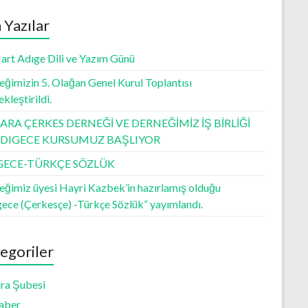
 Yazılar
art Adıge Dili ve Yazım Günü
ğimizin 5. Olağan Genel Kurul Toplantısı
kleştirildi.
RA ÇERKES DERNEĞİ VE DERNEĞİMİZ İŞ BİRLİĞİ
 ADIGECE KURSUMUZ BAŞLIYOR
GECE-TÜRKÇE SÖZLÜK
eğimiz üyesi Hayri Kazbek’in hazırlamış olduğu
gece (Çerkesçe) -Türkçe Sözlük” yayımlandı.
egoriler
ra Şubesi
aber