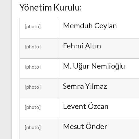
Yönetim Kurulu:
Memduh Ceylan
[photo]
Fehmi Altın
[photo]
M. Uğur Nemlioğlu
[photo]
Semra Yılmaz
[photo]
Levent Özcan
[photo]
Mesut Önder
[photo]