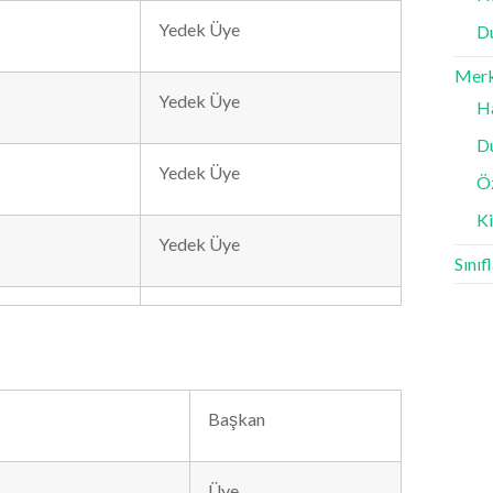
Yedek Üye
D
Mer
Yedek Üye
H
D
Yedek Üye
Ö
K
Yedek Üye
Sınıf
Başkan
Üye