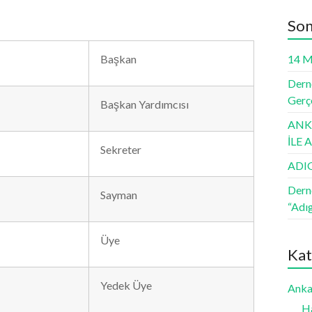
Son
Başkan
14 M
Derne
Gerçe
Başkan Yardımcısı
ANKA
İLE
Sekreter
ADI
Dern
Sayman
“Adı
Üye
Kat
Yedek Üye
Anka
H