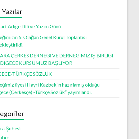
 Yazılar
art Adıge Dili ve Yazım Günü
ğimizin 5. Olağan Genel Kurul Toplantısı
kleştirildi.
RA ÇERKES DERNEĞİ VE DERNEĞİMİZ İŞ BİRLİĞİ
 ADIGECE KURSUMUZ BAŞLIYOR
GECE-TÜRKÇE SÖZLÜK
eğimiz üyesi Hayri Kazbek’in hazırlamış olduğu
gece (Çerkesçe) -Türkçe Sözlük” yayımlandı.
egoriler
ra Şubesi
aber