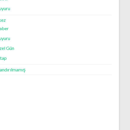
uyuru
kez
aber
uyuru
zel Gün
itap
landırılmamış