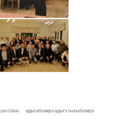
Yazım Günü
адыгабзэмрэ адыгэ тыхыбзэмрэ