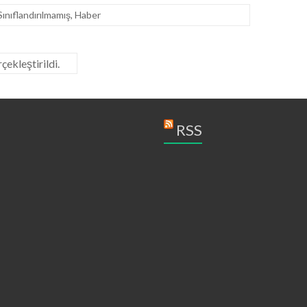
Sınıflandırılmamış
,
Haber
ekleştirildi.
RSS