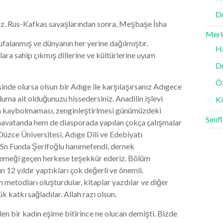
D
z. Rus-Kafkas savaşlarından sonra, Meşbaşe İsha
Mer
 ufalanmış ve dünyanın her yerine dağılmıştır.
H
lara sahip çıkmış dillerine ve kültürlerine uyum
D
Ö
inde olursa olsun bir Adıge ile karşılaşırsanız Adıgece
luma ait olduğunuzu hissedersiniz. Anadilin işlevi
K
cenin kaybolmaması, zenginleştirlmesi günümüzdeki
Sınıf
avatanda hem de diasporada yapılan çokça çalışmalar
 Düzce Üniversitesi, Adıge Dili ve Edebiyatı
Sn Funda Şerifoğlu hanımefendi, dernek
e emeği geçen herkese teşekkür ederiz. Bölüm
 12 yıldır yaptıkları çok değerli ve önemli.
metodları oluşturdular, kitaplar yazdılar ve diğer
 katkı sağladılar. Allah razı olsun.
en bir kadın eşime bitirince ne olucan demişti. Bizde