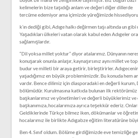
kelimelerin bize taşıdığı anlam ve değeri diğer dillerde
tercüme edemiyor ama içimizde yüreğimizde hissediyoru
k’ın dediği gibi, Adıge halkı değirmen taşı altında un gibi
Yaşadıkları ülkeleri vatan olarak kabul eden Adıgeler ora
sağlamışlardır.
“Dil yoksa millet yoktur” diyor atalarımız. Dünyanın neres
konuşarak onunla anlaşır, kaynaşırsınız aynı millet ve top
budur ve milleti bir araya getirir, birleştirirler. Adıge
yaşadığımız en büyük problemimizdir. Bu konuda hem an
vardır. Bence dilimiz için diasporadaki en değerli kurum,
bölümüdür. Kurulmasına katkıda bulunan ilk rektörümüz 
başkanlarımız ve yönetimleri ve değerli büyüklerimiz v
başkanımıza, hocalarımıza ayrıca teşekkür ederiz. Onların
Geldiklerinde Türkçe bilmez iken, dökümanlar ve öğretim 
hocalarımız ile birlikte Adıgabze eğitim literatürüne büyük
Ben 4. Sınıf oldum. Bölüme girdiğimizde eve temizliğe gel