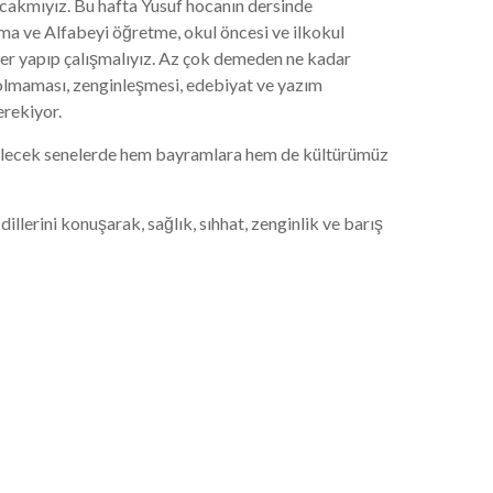
acakmıyız. Bu hafta Yusuf hocanın dersinde
 ve Alfabeyi öğretme, okul öncesi ve ilkokul
er yapıp çalışmalıyız. Az çok demeden ne kadar
olmaması, zenginleşmesi, edebiyat ve yazım
erekiyor.
 gelecek senelerde hem bayramlara hem de kültürümüz
llerini konuşarak, sağlık, sıhhat, zenginlik ve barış