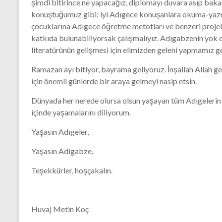
şimdi bitirince ne yapacağız, diplomayı duvara asıp bak
konuştuğumuz gibi; iyi Adıgece konuşanlara okuma-yazma
çocuklarına Adıgece öğretme metotları ve benzeri projel
katkıda bulunabiliyorsak çalışmalıyız. Adıgabzenin yok 
literatürünün gelişmesi için elimizden geleni yapmamız g
Ramazan ayı bitiyor, bayrama geliyoruz. İnşallah Allah
için önemli günlerde bir araya gelmeyi nasip etsin.
Dünyada her nerede olursa olsun yaşayan tüm Adıgelerin di
içinde yaşamalarını diliyorum.
Yaşasın Adıgeler,
Yaşasın Adigabze,
Teşekkürler, hoşçakalın.
Huvaj Metin Koç