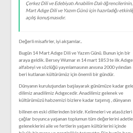
Çerkez Dili ve Edebiyatı Anabilim Dalı öğrencilerinin,
Mart Adıge Dili ve Yazım Günü için hazırladığı etkinli
açılış konuşmasıdır.
Değerli misafirler, iyi akşamlar..
Bugün 14 Mart Adıge Dili ve Yazım Günü. Bunun için bir
araya geldik. Bersey Wumar ın 14 mart 1853 te ilk Adıg
alfabeyi ve sözlüğü yayınlamasının anısına 2000 yılından
beri kutlanan kültürümüz için önemli bir gündür.
Dünyanın kuruluşundan başlayarak günümüze kadar gel
dilimiz anadilimiz Adıgecedir. Anadilimiz gelenek ve
kültürümüzü habzemizi bizlere kadar taşımış , dünyanın
bilinen en eski dillerinden biridir. Kelimeleri ve atasözleri
çağlar boyunca yaşanan toplumun tüm değerlerini adetler
geleneklerini aile ve fertlerin yaşam kültürlerini içinde
büyük bir mana ve zenginlikle taşımıştır. Biz bugün bazı