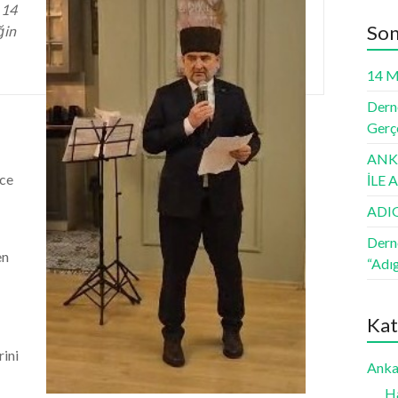
 14
Son
ğin
14 M
Derne
Gerçe
ANKA
ece
İLE
ADI
Dern
en
“Adı
Kat
ini
Anka
H