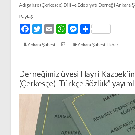
Adıgabze (Çerkesce) Dili ve Edebiyatı Derneği Ankara Şube
Paylaş
F
T
E
W
M
S
ac
w
m
h
es
h
Ankara Şubesi
Ankara Şubesi
,
Haber
e
itt
ai
at
se
ar
b
er
l
s
n
e
o
A
g
Derneğimiz üyesi Hayri Kazbek’in
o
p
er
(Çerkesçe) -Türkçe Sözlük” yayıml
k
p