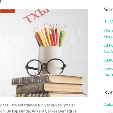
R
Son
14 M
Derne
Gerçe
ANKA
İLE
ADI
Dern
“Adı
Kat
Anka
 nesillere aktarılması için yapılan çalışmalar
ıdır. Bu kapsamda; Ankara Çerkes Derneği ve
H