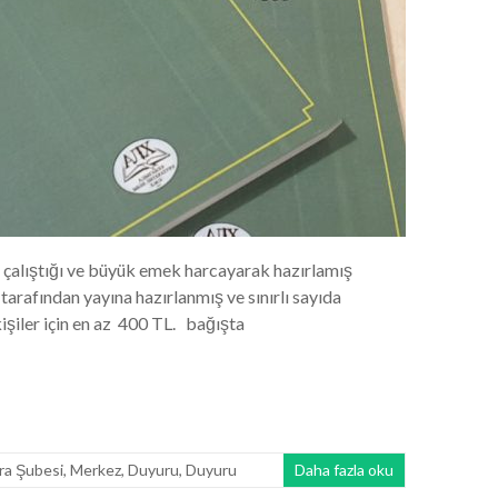
e çalıştığı ve büyük emek harcayarak hazırlamış
rafından yayına hazırlanmış ve sınırlı sayıda
 kişiler için en az 400 TL. bağışta
ra Şubesi
,
Merkez
,
Duyuru
,
Duyuru
Daha fazla oku