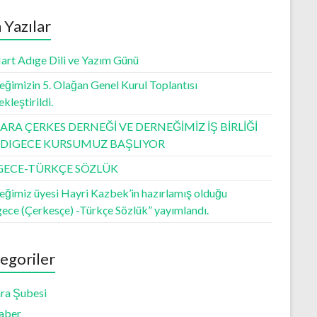
 Yazılar
art Adıge Dili ve Yazım Günü
ğimizin 5. Olağan Genel Kurul Toplantısı
kleştirildi.
RA ÇERKES DERNEĞİ VE DERNEĞİMİZ İŞ BİRLİĞİ
 ADIGECE KURSUMUZ BAŞLIYOR
GECE-TÜRKÇE SÖZLÜK
eğimiz üyesi Hayri Kazbek’in hazırlamış olduğu
gece (Çerkesçe) -Türkçe Sözlük” yayımlandı.
egoriler
ra Şubesi
aber