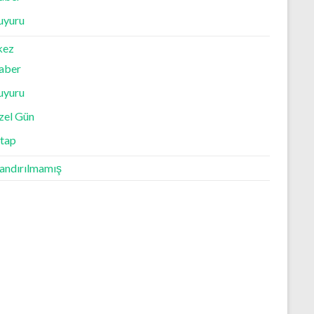
uyuru
kez
aber
uyuru
zel Gün
itap
landırılmamış