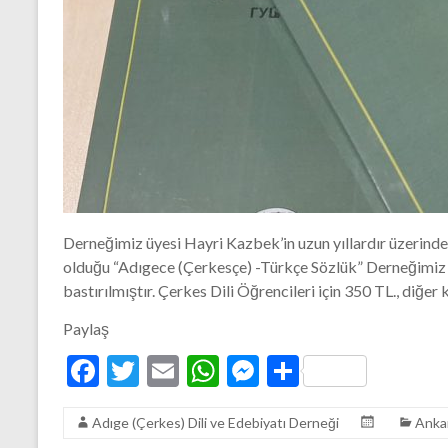
Derneğimiz üyesi Hayri Kazbek’in uzun yıllardır üzerind
olduğu “Adıgece (Çerkesçe) -Türkçe Sözlük” Derneğimiz ta
bastırılmıştır. Çerkes Dili Öğrencileri için 350 TL., diğer
Paylaş
F
T
E
W
M
S
ac
w
m
h
es
h
Adıge (Çerkes) Dili ve Edebiyatı Derneği
Anka
e
itt
ai
at
se
ar