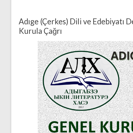
b
er
l
s
n
e
o
A
g
Adıge (Çerkes) Dili ve Edebiyatı 
o
p
er
Kurula Çağrı
k
p