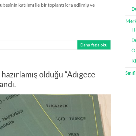
sinin katılımı ile bir toplantı icra edilmiş ve
D
Mer
H
D
Daha fazla oku
Ö
K
 hazırlamış olduğu “Adıgece
Sınıf
andı.