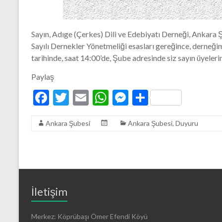
Sayın, Adıge (Çerkes) Dili ve Edebiyatı Derneği, Ankara
Sayılı Dernekler Yönetmeliği esasları gereğince, derneği
tarihinde, saat 14:00’de, Şube adresinde siz sayın üyelerim
Paylaş
F
T
E
W
M
S
ac
w
m
h
es
h
Ankara Şubesi
Ankara Şubesi
,
Duyuru
e
itt
ai
at
se
ar
b
er
l
s
n
e
o
A
g
o
p
er
k
p
İletişim
Merkez: Köprübaşı Ömer Efendi Köyü