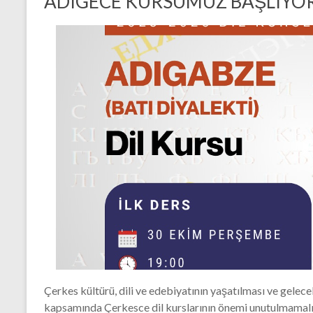
ADIGECE KURSUMUZ BAŞLIYO
Çerkes kültürü, dili ve edebiyatının yaşatılması ve gelecek
kapsamında Çerkesce dil kurslarının önemi unutulmamal