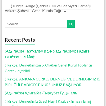
(Türkçe) Adıge (Çerkes) Dili ve Edebiyatı Derneği,
Ankara Şubesi – Genel Kurula Çağrı
→
Recent Posts
(Адыгабзэ) Гъэтхапэм и 14-р адыгабзэмрэ адыгэ
тхыбзэмрэ я Маф
(Türkçe) Derneğimizin 5. Olağan Genel Kurul Toplantısı
Gerçekleştirildi.
(Türkçe) ANKARA ÇERKES DERNEĞİ VE DERNEĞİMİZ İŞ
BİRLİĞİ İLE ADIGECE KURSUMUZ BAŞLIYOR
(Адыгабзэ) Адыгабзэ-Тыркубзэ Гущыӏалъ
(Türkçe) Derneğimiz üyesi Hayri Kazbek’in hazırlamış