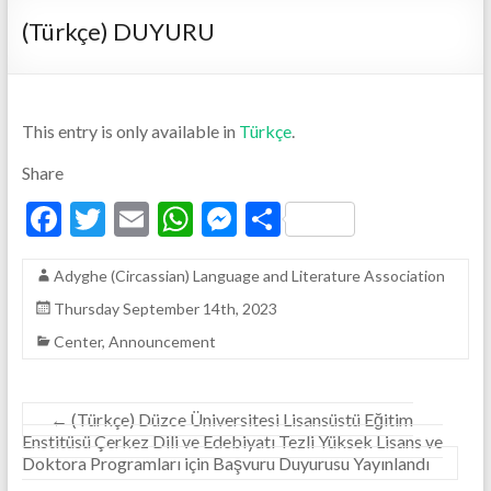
(Türkçe) DUYURU
This entry is only available in
Türkçe
.
Share
F
T
E
W
M
S
ac
w
m
h
es
h
Adyghe (Circassian) Language and Literature Association
e
itt
ai
at
se
ar
Thursday September 14th, 2023
b
er
l
s
n
e
Center
,
Announcement
o
A
g
o
p
er
k
p
←
(Türkçe) Düzce Üniversitesi Lisansüstü Eğitim
Enstitüsü Çerkez Dili ve Edebiyatı Tezli Yüksek Lisans ve
Doktora Programları için Başvuru Duyurusu Yayınlandı