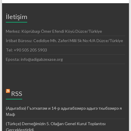
İletişim
Merkez: Köprübaşı Ömer Efendi Köyü Düzce/Türkiye
İrtibat Bürosu: Cedidiye Mh. Zaferi Milli Sk No:4/A Düzce/Türkiye
Tel: +90 505 205 5903
Eposta: info@adigabzexase.org
RSS
(Адыгабзэ) Гъэтхапэм и 14-р адыгабзэмрэ адыгэ тхыбзэмрэ я
Маф
(Türkçe) Derneğimizin 5. Olağan Genel Kurul Toplantısı
Gerçekleştirildi.