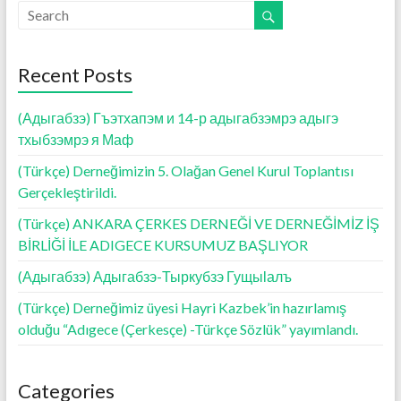
b
er
l
s
n
e
o
A
g
o
p
er
Recent Posts
k
p
(Адыгабзэ) Гъэтхапэм и 14-р адыгабзэмрэ адыгэ
тхыбзэмрэ я Маф
(Türkçe) Derneğimizin 5. Olağan Genel Kurul Toplantısı
Gerçekleştirildi.
(Türkçe) ANKARA ÇERKES DERNEĞİ VE DERNEĞİMİZ İŞ
BİRLİĞİ İLE ADIGECE KURSUMUZ BAŞLIYOR
(Адыгабзэ) Адыгабзэ-Тыркубзэ Гущыӏалъ
(Türkçe) Derneğimiz üyesi Hayri Kazbek’in hazırlamış
olduğu “Adıgece (Çerkesçe) -Türkçe Sözlük” yayımlandı.
Categories