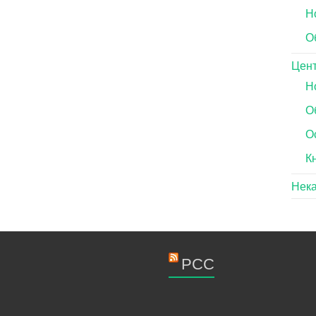
Н
О
Цен
Н
О
О
К
Нек
РСС