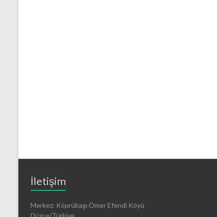
İletişim
Merkez: Köprübaşı Ömer Efendi Köyü
Düzce/Türkiye