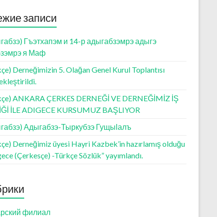
ежие записи
габзэ) Гъэтхапэм и 14-р адыгабзэмрэ адыгэ
зэмрэ я Маф
çe) Derneğimizin 5. Olağan Genel Kurul Toplantısı
kleştirildi.
kçe) ANKARA ÇERKES DERNEĞİ VE DERNEĞİMİZ İŞ
LİĞİ İLE ADIGECE KURSUMUZ BAŞLIYOR
габзэ) Адыгабзэ-Тыркубзэ Гущыӏалъ
kçe) Derneğimiz üyesi Hayri Kazbek’in hazırlamış olduğu
gece (Çerkesçe) -Türkçe Sözlük” yayımlandı.
брики
рский филиал