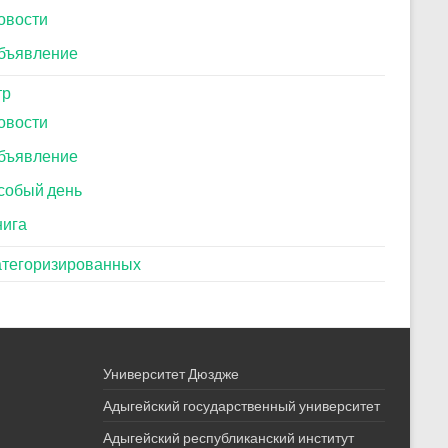
овости
бъявление
тр
овости
бъявление
собый день
нига
атегоризированных
Университет Дюздже
Адыгейский государственный университет
Адыгейский республиканский институт