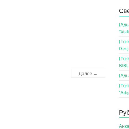
Св
(Ады
тхыб
(Türk
Gerçe
(Tür
BİR
Далее →
(Ады
(Tür
“Adı
Ру
Анка