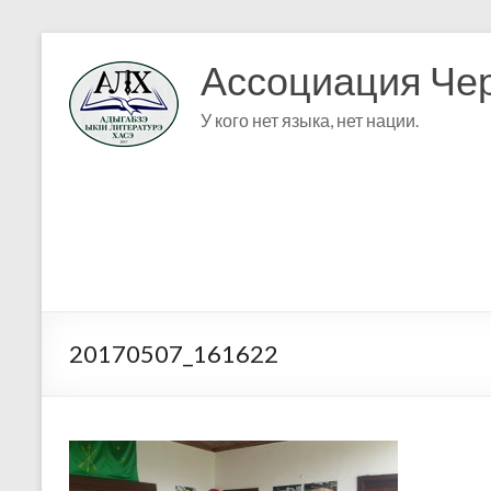
Ассоциация Чер
У кого нет языка, нет нации.
20170507_161622