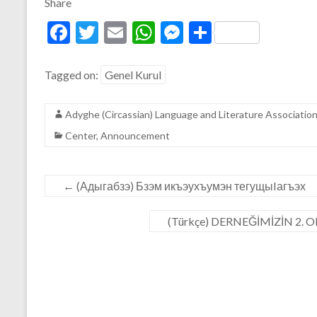
Share
F
T
E
W
M
S
ac
w
m
h
es
h
e
itt
ai
at
se
ar
Tagged on:
Genel Kurul
b
er
l
s
n
e
Adyghe (Circassian) Language and Literature Associatio
o
A
g
Center
,
Announcement
o
p
er
k
p
←
(Адыгабзэ) Бзэм икъэухъумэн тегущыIагъэх
(Türkçe) DERNEĞİMİZİN 2.