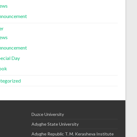
ews
nnouncement
er
ews
nnouncement
ecial Day
ook
tegorized
Duzce University
Adyghe State University
Adyghe Republic T. M. Kerasheva Institute