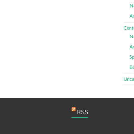
N
A
Cent
N
A
Sp
B
Unca
RSS