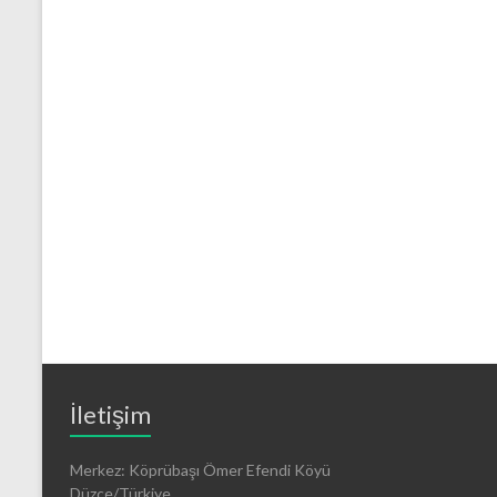
İletişim
Merkez: Köprübaşı Ömer Efendi Köyü
Düzce/Türkiye