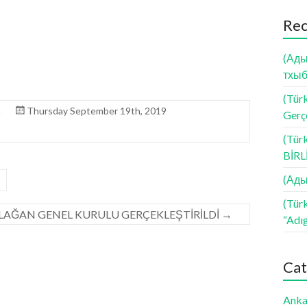
Rec
(Ады
тхыб
(Türk
n
Thursday September 19th, 2019
Gerçe
(Tür
BİR
(Ады
(Tür
 OLAĞAN GENEL KURULU GERÇEKLEŞTİRİLDİ
→
“Adı
Cat
Anka