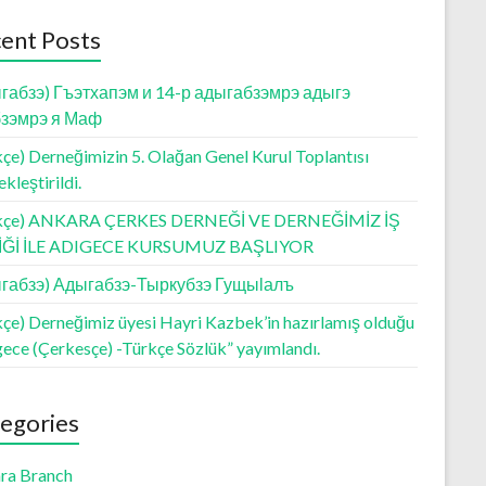
ent Posts
габзэ) Гъэтхапэм и 14-р адыгабзэмрэ адыгэ
зэмрэ я Маф
çe) Derneğimizin 5. Olağan Genel Kurul Toplantısı
kleştirildi.
kçe) ANKARA ÇERKES DERNEĞİ VE DERNEĞİMİZ İŞ
LİĞİ İLE ADIGECE KURSUMUZ BAŞLIYOR
габзэ) Адыгабзэ-Тыркубзэ Гущыӏалъ
kçe) Derneğimiz üyesi Hayri Kazbek’in hazırlamış olduğu
gece (Çerkesçe) -Türkçe Sözlük” yayımlandı.
egories
ra Branch