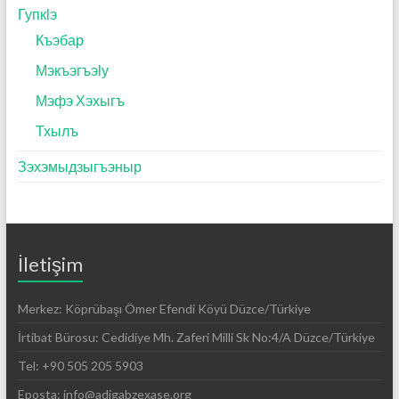
Гупкӏэ
Къэбар
Мэкъэгъэӏу
Мэфэ Хэхыгъ
Тхылъ
Зэхэмыдзыгъэныр
İletişim
Merkez: Köprübaşı Ömer Efendi Köyü Düzce/Türkiye
İrtibat Bürosu: Cedidiye Mh. Zaferi Milli Sk No:4/A Düzce/Türkiye
Tel: +90 505 205 5903
Eposta: info@adigabzexase.org