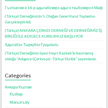
k
p
Гъэтхапэм и 14-р адыгабзэмрэ адыгэ тхыбзэмрэ я Маф
(Türkçe) Derneğimizin 5. Olağan Genel Kurul Toplantısı
Gerçekleştirildi.
(Türkçe) ANKARA ÇERKES DERNEĞİ VE DERNEĞİMİZ İŞ
BİRLİĞİ İLE ADIGECE KURSUMUZ BAŞLIYOR
Адыгабзэ-Тыркубзэ Гущыӏалъ
(Türkçe) Derneğimiz üyesi Hayri Kazbek’in hazırlamış
olduğu “Adıgece (Çerkesçe) -Türkçe Sözlük” yayımlandı.
Categories
Анкара Къутам
Къэбар
Мэкъэгъэӏу