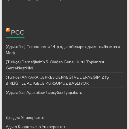
РСС
(Адыгабзэ) Гъэтхапэм и 14-р адыгабзэмрэ адыгэ тхыбзэмрэ я
Маф
(Türkçe) Derneğimizin 5. Olağan Genel Kurul Toplantısı
Gerçekleştirildi.
(Türkçe) ANKARA ÇERKES DERNEĞİ VE DERNEĞİMİZ İŞ
BİRLİĞİ İLE ADIGECE KURSUMUZ BAŞLIYOR
(Адыгабзэ) Адыгабзэ-Тыркубзэ Гущыӏалъ
Дюзджэ Университет
Адыгэ Къэралыгъо Университет