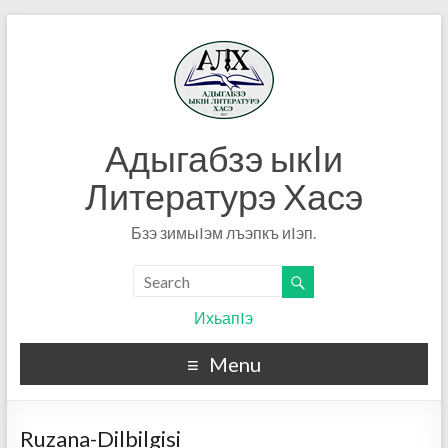
Адыгабзэ ыкIи
Литературэ Хасэ
Бзэ зимыIэм лъэпкъ иIэп.
ИхьапIэ
Menu
Ruzana-Dilbilgisi