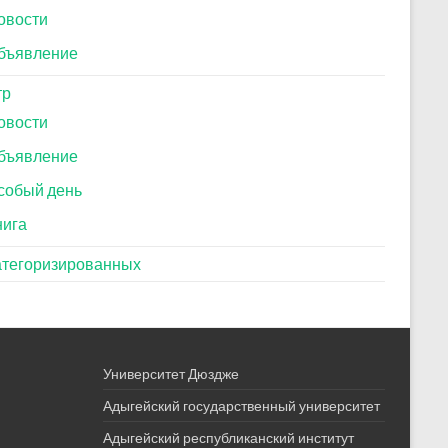
овости
бъявление
тр
овости
бъявление
собый день
нига
атегоризированных
Университет Дюздже
Адыгейский государственный университет
Адыгейский республиканский институт