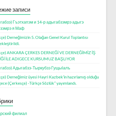
ежие записи
габзэ) Гъэтхапэм и 14-р адыгабзэмрэ адыгэ
зэмрэ я Маф
çe) Derneğimizin 5. Olağan Genel Kurul Toplantısı
kleştirildi.
kçe) ANKARA ÇERKES DERNEĞİ VE DERNEĞİMİZ İŞ
LİĞİ İLE ADIGECE KURSUMUZ BAŞLIYOR
габзэ) Адыгабзэ-Тыркубзэ Гущыӏалъ
kçe) Derneğimiz üyesi Hayri Kazbek’in hazırlamış olduğu
gece (Çerkesçe) -Türkçe Sözlük” yayımlandı.
брики
рский филиал