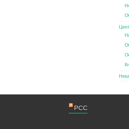
Н
О
Цен
Н
О
О
К
Нек
РСС