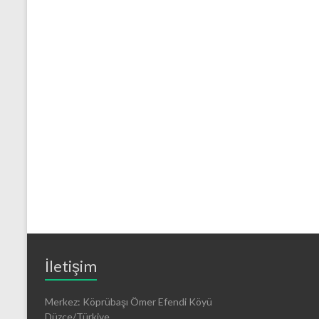
İletişim
Merkez: Köprübaşı Ömer Efendi Köyü
Düzce/Türkiye