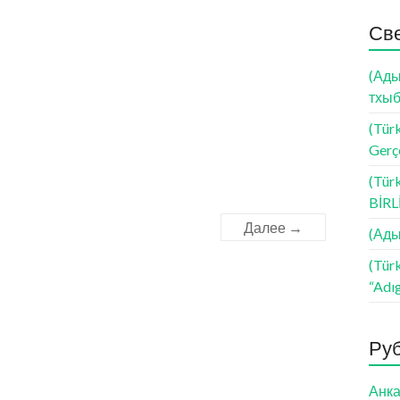
Св
(Ады
тхыб
(Türk
Gerçe
(Tür
BİR
Далее →
(Ады
(Tür
“Adı
Ру
Анка