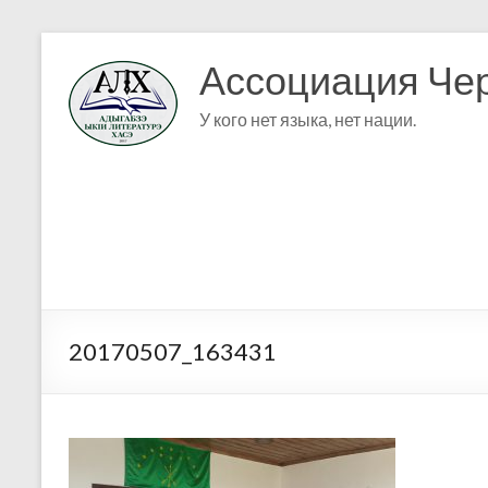
Ассоциация Чер
У кого нет языка, нет нации.
20170507_163431