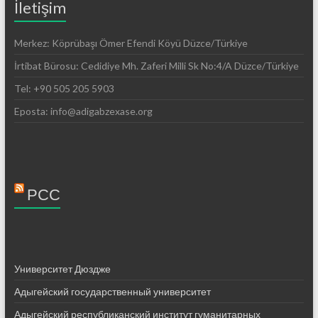
İletişim
Merkez: Köprübaşı Ömer Efendi Köyü Düzce/Türkiye
İrtibat Bürosu: Cedidiye Mh. Zaferi Milli Sk No:4/A Düzce/Türkiye
Tel: +90 505 205 5903
Eposta: info@adigabzexase.org
РСС
Университет Дюздже
Адыгейский государственный университет
Адыгейский республиканский институт гуманитарных