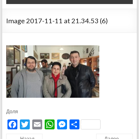
Image 2017-11-11 at 21.34.53 (6)
Доля
F
T
E
W
M
О
ac
w
m
h
es
тп
← Назад
Далее →