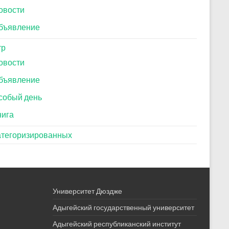
овости
бъявление
тр
овости
бъявление
собый день
нига
атегоризированных
Университет Дюздже
Адыгейский государственный университет
Адыгейский республиканский институт