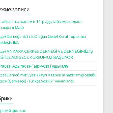
ежие записи
габзэ) Гъэтхапэм и 14-р адыгабзэмрэ адыгэ
зэмрэ я Маф
çe) Derneğimizin 5. Olağan Genel Kurul Toplantısı
kleştirildi.
kçe) ANKARA ÇERKES DERNEĞİ VE DERNEĞİMİZ İŞ
LİĞİ İLE ADIGECE KURSUMUZ BAŞLIYOR
габзэ) Адыгабзэ-Тыркубзэ Гущыӏалъ
kçe) Derneğimiz üyesi Hayri Kazbek’in hazırlamış olduğu
gece (Çerkesçe) -Türkçe Sözlük” yayımlandı.
брики
рский филиал