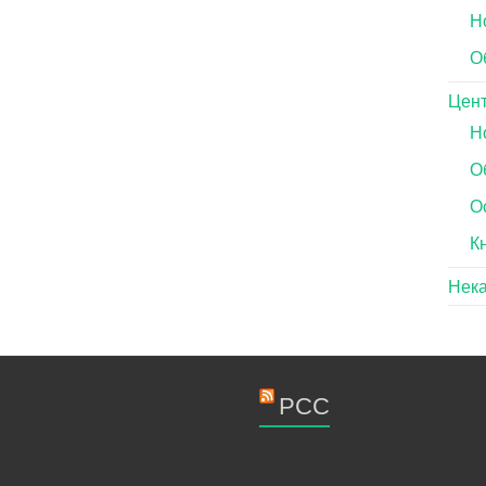
Н
О
Цен
Н
О
О
К
Нек
РСС