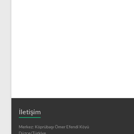
İletişim
Merkez: Köprübaşı Ömer Efendi Köyü
Düzce/Türkiye