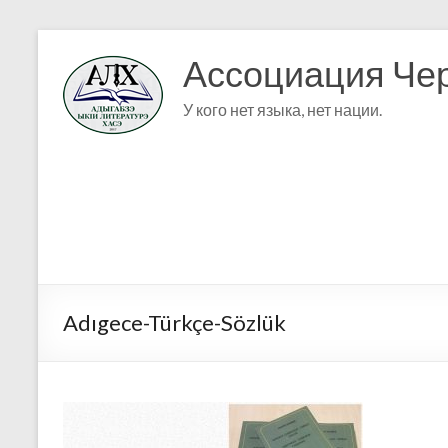
Ассоциация Чер
У кого нет языка, нет нации.
Adıgece-Türkçe-Sözlük