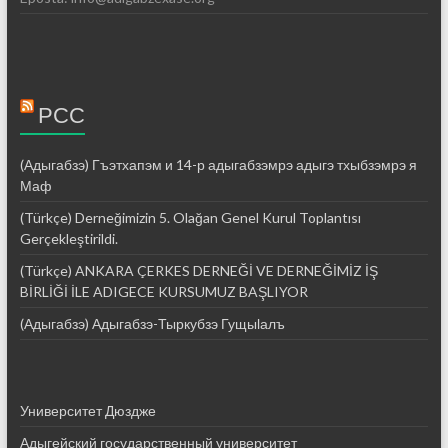
РСС
(Адыгабзэ) Гъэтхапэм и 14-р адыгабзэмрэ адыгэ тхыбзэмрэ я
Маф
(Türkçe) Derneğimizin 5. Olağan Genel Kurul Toplantısı
Gerçekleştirildi.
(Türkçe) ANKARA ÇERKES DERNEĞİ VE DERNEĞİMİZ İŞ
BİRLİĞİ İLE ADIGECE KURSUMUZ BAŞLIYOR
(Адыгабзэ) Адыгабзэ-Тыркубзэ Гущыӏалъ
Университет Дюздже
Адыгейский государственный университет