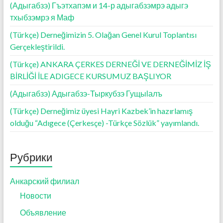
(Адыгабзэ) Гъэтхапэм и 14-р адыгабзэмрэ адыгэ
тхыбзэмрэ я Маф
(Türkçe) Derneğimizin 5. Olağan Genel Kurul Toplantısı
Gerçekleştirildi.
(Türkçe) ANKARA ÇERKES DERNEĞİ VE DERNEĞİMİZ İŞ
BİRLİĞİ İLE ADIGECE KURSUMUZ BAŞLIYOR
(Адыгабзэ) Адыгабзэ-Тыркубзэ Гущыӏалъ
(Türkçe) Derneğimiz üyesi Hayri Kazbek’in hazırlamış
olduğu “Adıgece (Çerkesçe) -Türkçe Sözlük” yayımlandı.
Рубрики
Анкарский филиал
Новости
Объявление