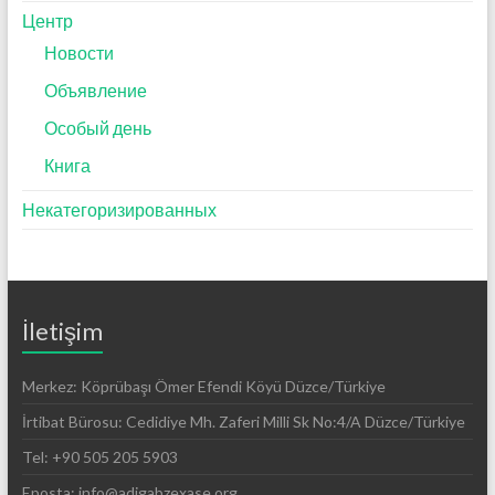
Центр
Новости
Объявление
Особый день
Книга
Некатегоризированных
İletişim
Merkez: Köprübaşı Ömer Efendi Köyü Düzce/Türkiye
İrtibat Bürosu: Cedidiye Mh. Zaferi Milli Sk No:4/A Düzce/Türkiye
Tel: +90 505 205 5903
Eposta: info@adigabzexase.org