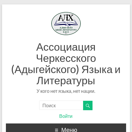
Ассоциация
Черкесского
(Адыгейского) Языка и
Литературы
У кого нет языка, нет нации.
Войти
Меню