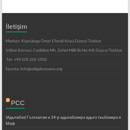
İletişim
Merkez: Köprübaşı Ömer Efendi Köyü Düzce/Türkiye
İrtibat Bürosu: Cedidiye Mh. Zaferi Milli Sk No:4/A Düzce/Türkiye
Tel: +90 505 205 5903
Eposta: info@adigabzexase.org
РСС
(Адыгабзэ) Гъэтхапэм и 14-р адыгабзэмрэ адыгэ тхыбзэмрэ я
Маф