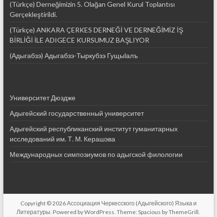
(Türkçe) Derneğimizin 5. Olağan Genel Kurul Toplantısı
Gerçekleştirildi.
(Türkçe) ANKARA ÇERKES DERNEĞİ VE DERNEĞİMİZ İŞ
BİRLİĞİ İLE ADIGECE KURSUMUZ BAŞLIYOR
(Адыгабзэ) Адыгабзэ-Тыркубзэ Гущыӏалъ
Университет Дюздже
Адыгейский государственный университет
Адыгейский республиканский институт гуманитарных
исследований им. Т. М. Керашэва
Международных симпозиумов по адыгской филологии
Copyright © 2026
Ассоциация Черкесского (Адыгейского) Языка и
Литературы
. Powered by
WordPress
. Theme: Spacious by
ThemeGrill
.