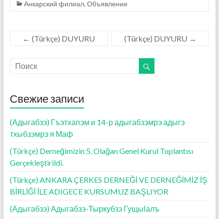
Анкарский филиал
,
Объявление
o
p
er
и
k
p
ть
←
(Türkçe) DUYURU
(Türkçe) DUYURU
→
Свежие записи
(Адыгабзэ) Гъэтхапэм и 14-р адыгабзэмрэ адыгэ
тхыбзэмрэ я Маф
(Türkçe) Derneğimizin 5. Olağan Genel Kurul Toplantısı
Gerçekleştirildi.
(Türkçe) ANKARA ÇERKES DERNEĞİ VE DERNEĞİMİZ İŞ
BİRLİĞİ İLE ADIGECE KURSUMUZ BAŞLIYOR
(Адыгабзэ) Адыгабзэ-Тыркубзэ Гущыӏалъ