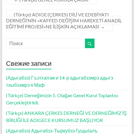
k
p
ть
(Türkçe) ADIGE (ÇERKES) DİLİ VE EDEBİYATI
DERNEĞİ’NİN «KAFFED DEĞİŞİM HAREKETİ ANADİL
EĞİTİMİ PROJESİ»NE İLİŞKİN AÇIKLAMASI
→
Свежие записи
(Адыгабзэ) Гъэтхапэм и 14-р адыгабзэмрэ адыгэ
тхыбзэмрэ я Маф
(Türkçe) Derneğimizin 5. Olağan Genel Kurul Toplantısı
Gerçekleştirildi.
(Türkçe) ANKARA ÇERKES DERNEĞİ VE DERNEĞİMİZ İŞ
BİRLİĞİ İLE ADIGECE KURSUMUZ BAŞLIYOR
(Адыгабзэ) Адыгабзэ-Тыркубзэ Гущыӏалъ