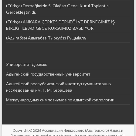
(Türkçe) Derneğimizin 5. Olağan Genel Kurul Toplantısı
Gerçekleştirildi.
(Türkçe) ANKARA ÇERKES DERNEĞİ VE DERNEĞİMİZ İŞ
BİRLİĞİ İLE ADIGECE KURSUMUZ BAŞLIYOR
(Адыгабзэ) Адыгабзэ-Тыркубзэ Гущыӏалъ
Университет Дюздже
Адыгейский государственный университет
Адыгейский республиканский институт гуманитарных
исследований им. Т. М. Керашэва
Международных симпозиумов по адыгской филологии
Copyright © 2026
Ассоциация Черкесского (Адыгейского) Языка и
Литературы
. Powered by
WordPress
. Theme: Spacious by
ThemeGrill
.