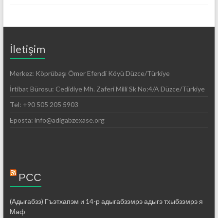
İletişim
Merkez: Köprübaşı Ömer Efendi Köyü Düzce/Türkiye
İrtibat Bürosu: Cedidiye Mh. Zaferi Milli Sk No:4/A Düzce/Türkiye
Tel: +90 505 205 5903
Eposta: info@adigabzexase.org
РСС
(Адыгабзэ) Гъэтхапэм и 14-р адыгабзэмрэ адыгэ тхыбзэмрэ я
Маф