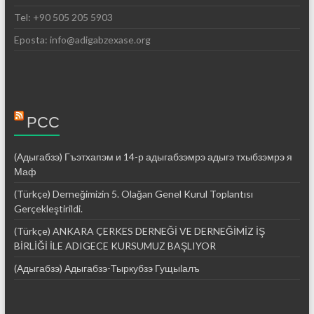
Tel: +90 505 205 5903
Eposta: info@adigabzexase.org
РСС
(Адыгабзэ) Гъэтхапэм и 14-р адыгабзэмрэ адыгэ тхыбзэмрэ я
Маф
(Türkçe) Derneğimizin 5. Olağan Genel Kurul Toplantısı
Gerçekleştirildi.
(Türkçe) ANKARA ÇERKES DERNEĞİ VE DERNEĞİMİZ İŞ
BİRLİĞİ İLE ADIGECE KURSUMUZ BAŞLIYOR
(Адыгабзэ) Адыгабзэ-Тыркубзэ Гущыӏалъ