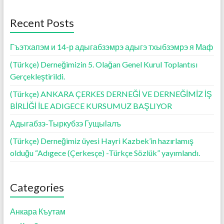
o
A
g
o
p
er
Recent Posts
k
p
Гъэтхапэм и 14-р адыгабзэмрэ адыгэ тхыбзэмрэ я Маф
(Türkçe) Derneğimizin 5. Olağan Genel Kurul Toplantısı
Gerçekleştirildi.
(Türkçe) ANKARA ÇERKES DERNEĞİ VE DERNEĞİMİZ İŞ
BİRLİĞİ İLE ADIGECE KURSUMUZ BAŞLIYOR
Адыгабзэ-Тыркубзэ Гущыӏалъ
(Türkçe) Derneğimiz üyesi Hayri Kazbek’in hazırlamış
olduğu “Adıgece (Çerkesçe) -Türkçe Sözlük” yayımlandı.
Categories
Анкара Къутам