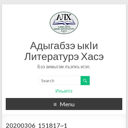
Адыгабзэ ыкIи
Литературэ Хасэ
Бзэ зимыIэм лъэпкъ иIэп.
ИхьапIэ
Menu
20200306_151817~1