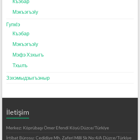
Къэбар
Мэкъэгъэӏу
Гупкӏэ
Къэбар
Мэкъэгъэӏу
Мэфэ Хэхыгъ
Тхылъ
Зэхэмыдзыгъэныр
İletişim
Merkez: Köprübaşı Ömer Efendi Köyü Düzce/Türkiye
İrtibat Bürosu: Cedidiye Mh. Zaferi Milli Sk No:4/A Düzce/Türkiye