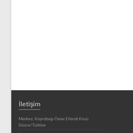
İletişim
Merkez: Köprübaşı Ömer Efendi Köyü
Düzce/Türkiye