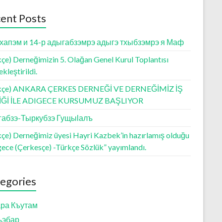
ent Posts
хапэм и 14-р адыгабзэмрэ адыгэ тхыбзэмрэ я Маф
çe) Derneğimizin 5. Olağan Genel Kurul Toplantısı
kleştirildi.
kçe) ANKARA ÇERKES DERNEĞİ VE DERNEĞİMİZ İŞ
LİĞİ İLE ADIGECE KURSUMUZ BAŞLIYOR
абзэ-Тыркубзэ Гущыӏалъ
kçe) Derneğimiz üyesi Hayri Kazbek’in hazırlamış olduğu
gece (Çerkesçe) -Türkçe Sözlük” yayımlandı.
egories
ра Къутам
ъэбар