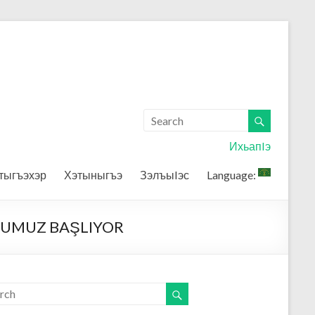
ИхьапIэ
тыгъэхэр
Хэтыныгъэ
ЗэлъыIэс
Language:
RSUMUZ BAŞLIYOR