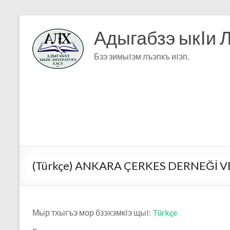
Адыгабзэ ыкIи 
Бзэ зимыIэм лъэпкъ иIэп.
(Türkçe) ANKARA ÇERKES DERNEĞİ V
Мыр тхыгъэ мор бзэхэмкIэ щыI:
Türkçe