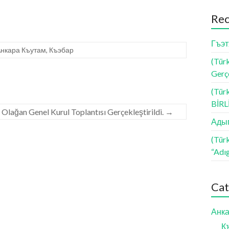
Rec
Гъэт
нкара Къутам
,
Къэбар
(Türk
Gerçe
(Tür
BİR
 Olağan Genel Kurul Toplantısı Gerçekleştirildi.
→
Адыг
(Tür
“Adı
Cat
Анка
К