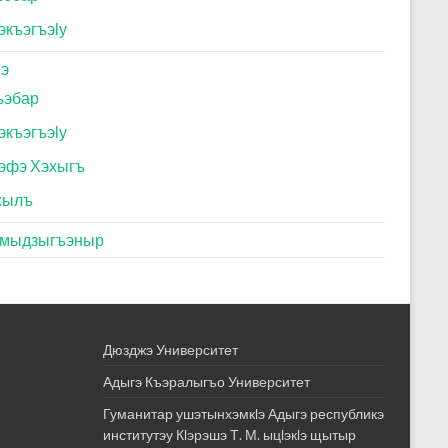
экъэгъэӏу
ӏэ
ъэбар
экъэгъэӏу
эфэ Хэхыгъ
хылъ
эмыдзыгъэныр
Дюзджэ Университет
Адыгэ Къэралыгъо Университет
Гуманитар ушэтынхэмкӏэ Адыгэ республикэ
институтэу Кӏэрэшэ Т. М. ыцӏэкӏэ щытыр