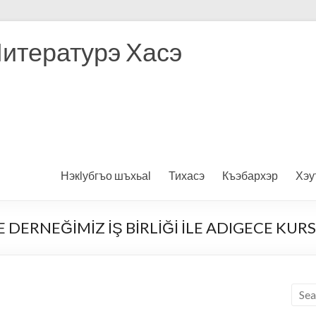
Литературэ Хасэ
Нэкӏубгъо шъхьаӏ
Тихасэ
Къэбархэр
Хэу
E DERNEĞİMİZ İŞ BİRLİĞİ İLE ADIGECE KU