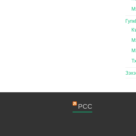
М
Гупк
К
М
М
Т
Зэх
РСС