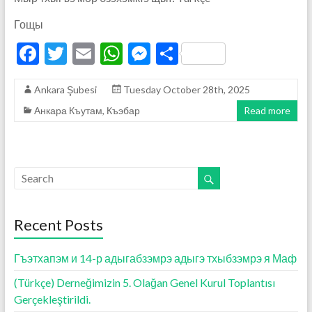
Гощы
F
T
E
W
M
S
ac
w
m
h
es
h
Ankara Şubesi
Tuesday October 28th, 2025
e
itt
ai
at
se
ar
Анкара Къутам
,
Къэбар
Read more
b
er
l
s
n
e
o
A
g
o
p
er
k
p
Recent Posts
Гъэтхапэм и 14-р адыгабзэмрэ адыгэ тхыбзэмрэ я Маф
(Türkçe) Derneğimizin 5. Olağan Genel Kurul Toplantısı
Gerçekleştirildi.