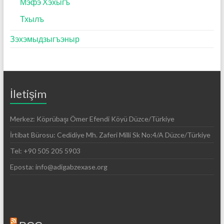
Мэфэ Хэхыгъ
Тхылъ
Зэхэмыдзыгъэныр
İletişim
Merkez: Köprübaşı Ömer Efendi Köyü Düzce/Türkiye
İrtibat Bürosu: Cedidiye Mh. Zaferi Milli Sk No:4/A Düzce/Türkiye
Tel: +90 505 205 5903
Eposta: info@adigabzexase.org