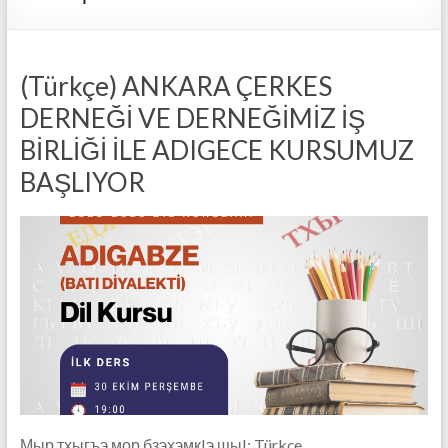
(Türkçe) ANKARA ÇERKES
DERNEĞİ VE DERNEĞİMİZ İŞ
BİRLİĞİ İLE ADIGECE KURSUMUZ
BAŞLIYOR
Мыр тхыгъэ мор бзэхэмкIэ щыI: Türkçe