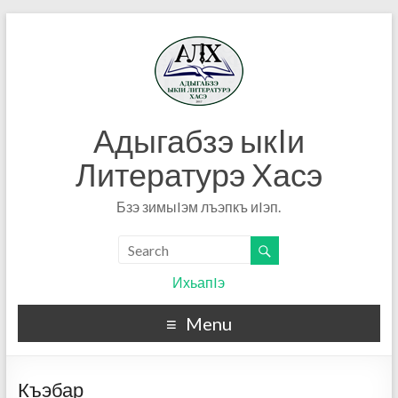
Адыгабзэ ыкIи
Литературэ Хасэ
Бзэ зимыIэм лъэпкъ иIэп.
ИхьапIэ
Menu
Къэбар