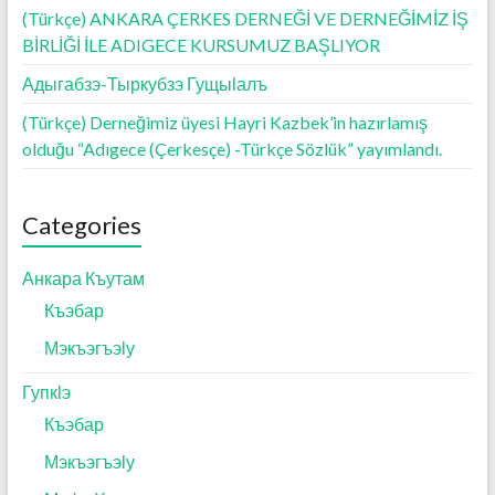
(Türkçe) ANKARA ÇERKES DERNEĞİ VE DERNEĞİMİZ İŞ
BİRLİĞİ İLE ADIGECE KURSUMUZ BAŞLIYOR
Адыгабзэ-Тыркубзэ Гущыӏалъ
(Türkçe) Derneğimiz üyesi Hayri Kazbek’in hazırlamış
olduğu “Adıgece (Çerkesçe) -Türkçe Sözlük” yayımlandı.
Categories
Анкара Къутам
Къэбар
Мэкъэгъэӏу
Гупкӏэ
Къэбар
Мэкъэгъэӏу