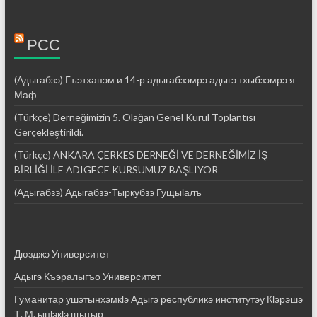
РСС
(Адыгабзэ) Гъэтхапэм и 14-р адыгабзэмрэ адыгэ тхыбзэмрэ я
Маф
(Türkçe) Derneğimizin 5. Olağan Genel Kurul Toplantısı
Gerçekleştirildi.
(Türkçe) ANKARA ÇERKES DERNEĞİ VE DERNEĞİMİZ İŞ
BİRLİĞİ İLE ADIGECE KURSUMUZ BAŞLIYOR
(Адыгабзэ) Адыгабзэ-Тыркубзэ Гущыӏалъ
Дюзджэ Университет
Адыгэ Къэралыгъо Университет
Гуманитар ушэтынхэмкӏэ Адыгэ республикэ институтэу Кӏэрэшэ
Т. М. ыцӏэкӏэ щытыр