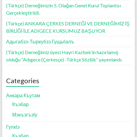
(Türkçe) Derneğimizin 5. Olağan Genel Kurul Toplantısı
Gerçekleştirildi.
(Türkçe) ANKARA ÇERKES DERNEĞİ VE DERNEĞİMİZ İŞ
BİRLİĞİ İLE ADIGECE KURSUMUZ BAŞLIYOR
Адыгабзэ-Тыркубзэ Гущыӏалъ
(Türkçe) Derneğimiz üyesi Hayri Kazbek’in hazırlamış
olduğu “Adıgece (Çerkesçe) -Türkçe Sözlük” yayımlandı.
Categories
Анкара Къутам
Къэбар
Мэкъэгъэӏу
Гупкӏэ
Къэбар