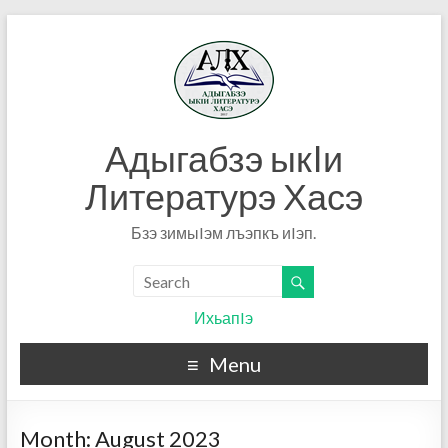
Адыгабзэ ыкIи
Литературэ Хасэ
Бзэ зимыIэм лъэпкъ иIэп.
ИхьапIэ
Menu
Month:
August 2023