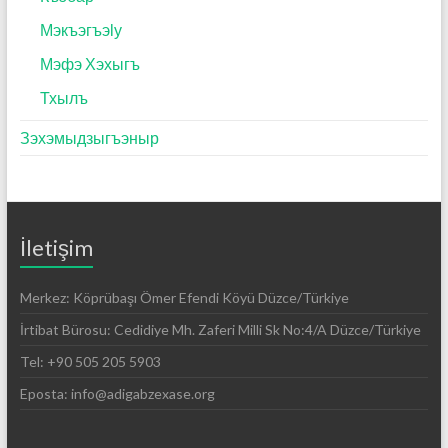
Мэкъэгъэӏу
Мэфэ Хэхыгъ
Тхылъ
Зэхэмыдзыгъэныр
İletişim
Merkez: Köprübaşı Ömer Efendi Köyü Düzce/Türkiye
İrtibat Bürosu: Cedidiye Mh. Zaferi Milli Sk No:4/A Düzce/Türkiye
Tel: +90 505 205 5903
Eposta: info@adigabzexase.org