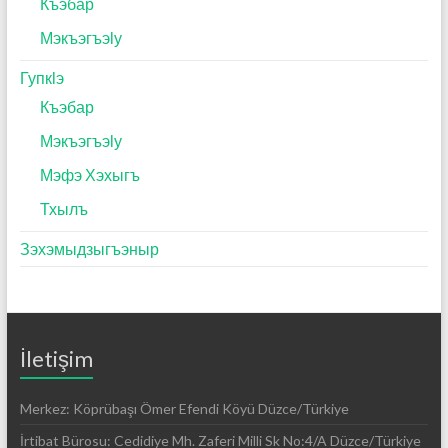
Къэбар
Мэкъэгъэӏу
Гупкӏэ
Къэбар
Мэкъэгъэӏу
Мэфэ Хэхыгъ
Тхылъ
Зэхэмыдзыгъэныр
İletişim
Merkez: Köprübaşı Ömer Efendi Köyü Düzce/Türkiye
İrtibat Bürosu: Cedidiye Mh. Zaferi Milli Sk No:4/A Düzce/Türkiye