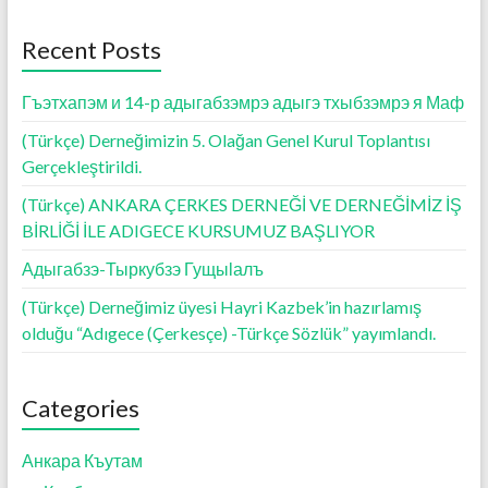
o
A
g
o
p
er
Recent Posts
k
p
Гъэтхапэм и 14-р адыгабзэмрэ адыгэ тхыбзэмрэ я Маф
(Türkçe) Derneğimizin 5. Olağan Genel Kurul Toplantısı
Gerçekleştirildi.
(Türkçe) ANKARA ÇERKES DERNEĞİ VE DERNEĞİMİZ İŞ
BİRLİĞİ İLE ADIGECE KURSUMUZ BAŞLIYOR
Адыгабзэ-Тыркубзэ Гущыӏалъ
(Türkçe) Derneğimiz üyesi Hayri Kazbek’in hazırlamış
olduğu “Adıgece (Çerkesçe) -Türkçe Sözlük” yayımlandı.
Categories
Анкара Къутам