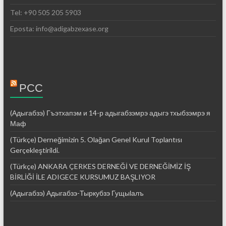
Tel: +90 505 205 5903
Eposta: info@adigabzexase.org
РСС
(Адыгабзэ) Гъэтхапэм и 14-р адыгабзэмрэ адыгэ тхыбзэмрэ я
Маф
(Türkçe) Derneğimizin 5. Olağan Genel Kurul Toplantısı
Gerçekleştirildi.
(Türkçe) ANKARA ÇERKES DERNEĞİ VE DERNEĞİMİZ İŞ
BİRLİĞİ İLE ADIGECE KURSUMUZ BAŞLIYOR
(Адыгабзэ) Адыгабзэ-Тыркубзэ Гущыӏалъ