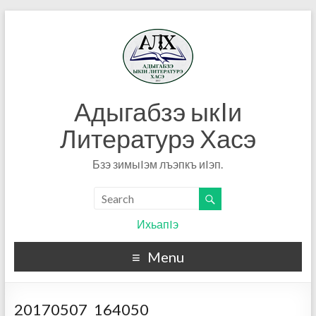
Адыгабзэ ыкIи
Литературэ Хасэ
Бзэ зимыIэм лъэпкъ иIэп.
ИхьапIэ
Menu
20170507_164050