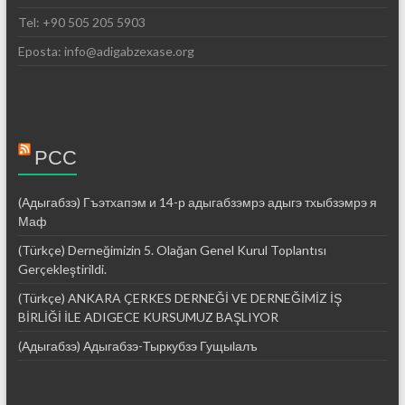
Tel: +90 505 205 5903
Eposta: info@adigabzexase.org
РСС
(Адыгабзэ) Гъэтхапэм и 14-р адыгабзэмрэ адыгэ тхыбзэмрэ я
Маф
(Türkçe) Derneğimizin 5. Olağan Genel Kurul Toplantısı
Gerçekleştirildi.
(Türkçe) ANKARA ÇERKES DERNEĞİ VE DERNEĞİMİZ İŞ
BİRLİĞİ İLE ADIGECE KURSUMUZ BAŞLIYOR
(Адыгабзэ) Адыгабзэ-Тыркубзэ Гущыӏалъ