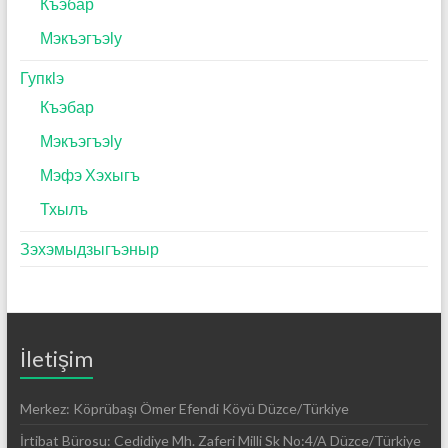
Къэбар
Мэкъэгъэӏу
Гупкӏэ
Къэбар
Мэкъэгъэӏу
Мэфэ Хэхыгъ
Тхылъ
Зэхэмыдзыгъэныр
İletişim
Merkez: Köprübaşı Ömer Efendi Köyü Düzce/Türkiye
İrtibat Bürosu: Cedidiye Mh. Zaferi Milli Sk No:4/A Düzce/Türkiye