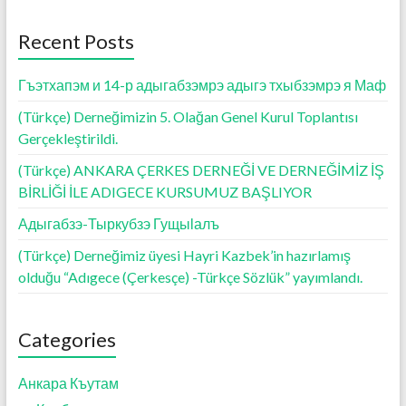
o
A
g
o
p
er
Recent Posts
k
p
Гъэтхапэм и 14-р адыгабзэмрэ адыгэ тхыбзэмрэ я Маф
(Türkçe) Derneğimizin 5. Olağan Genel Kurul Toplantısı
Gerçekleştirildi.
(Türkçe) ANKARA ÇERKES DERNEĞİ VE DERNEĞİMİZ İŞ
BİRLİĞİ İLE ADIGECE KURSUMUZ BAŞLIYOR
Адыгабзэ-Тыркубзэ Гущыӏалъ
(Türkçe) Derneğimiz üyesi Hayri Kazbek’in hazırlamış
olduğu “Adıgece (Çerkesçe) -Türkçe Sözlük” yayımlandı.
Categories
Анкара Къутам