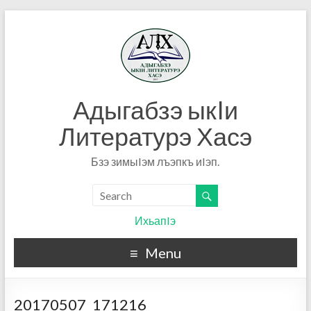
Адыгабзэ ыкIи
Литературэ Хасэ
Бзэ зимыIэм лъэпкъ иIэп.
ИхьапIэ
Menu
20170507_171216