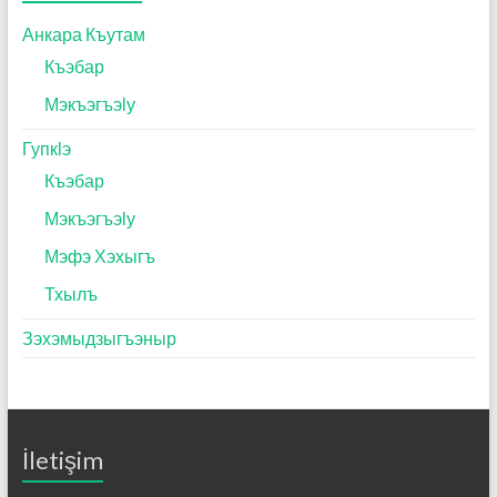
Анкара Къутам
Къэбар
Мэкъэгъэӏу
Гупкӏэ
Къэбар
Мэкъэгъэӏу
Мэфэ Хэхыгъ
Тхылъ
Зэхэмыдзыгъэныр
İletişim