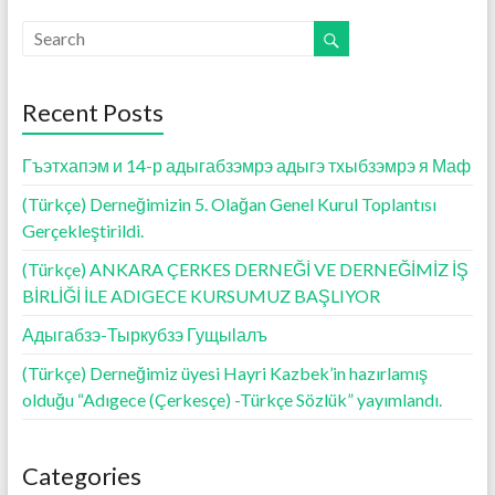
b
er
l
s
n
e
o
A
g
o
p
er
Recent Posts
k
p
Гъэтхапэм и 14-р адыгабзэмрэ адыгэ тхыбзэмрэ я Маф
(Türkçe) Derneğimizin 5. Olağan Genel Kurul Toplantısı
Gerçekleştirildi.
(Türkçe) ANKARA ÇERKES DERNEĞİ VE DERNEĞİMİZ İŞ
BİRLİĞİ İLE ADIGECE KURSUMUZ BAŞLIYOR
Адыгабзэ-Тыркубзэ Гущыӏалъ
(Türkçe) Derneğimiz üyesi Hayri Kazbek’in hazırlamış
olduğu “Adıgece (Çerkesçe) -Türkçe Sözlük” yayımlandı.
Categories