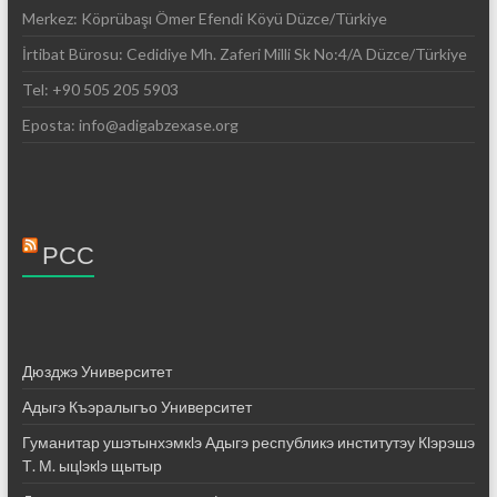
Merkez: Köprübaşı Ömer Efendi Köyü Düzce/Türkiye
İrtibat Bürosu: Cedidiye Mh. Zaferi Milli Sk No:4/A Düzce/Türkiye
Tel: +90 505 205 5903
Eposta: info@adigabzexase.org
РСС
Дюзджэ Университет
Адыгэ Къэралыгъо Университет
Гуманитар ушэтынхэмкӏэ Адыгэ республикэ институтэу Кӏэрэшэ
Т. М. ыцӏэкӏэ щытыр