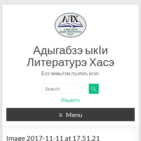
Адыгабзэ ыкIи
Литературэ Хасэ
Бзэ зимыIэм лъэпкъ иIэп.
ИхьапIэ
Menu
Image 2017-11-11 at 17.51.21