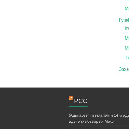
М
Гупк
К
М
М
Т
Зэх
РСС
(Адыгабзэ) Гъэтхапэм и 14-р а
адыгэ тхыбзэмрэ я Маф