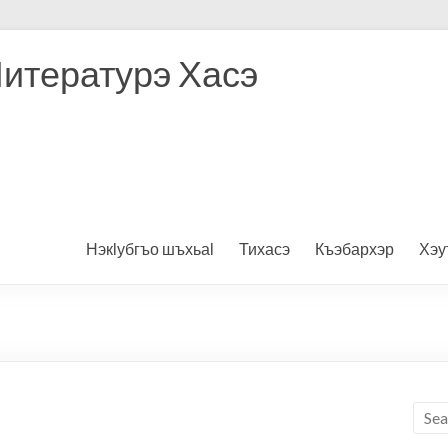
Литературэ Хасэ
Нэкӏубгъо шъхьаӏ
Тихасэ
Къэбархэр
Хэу