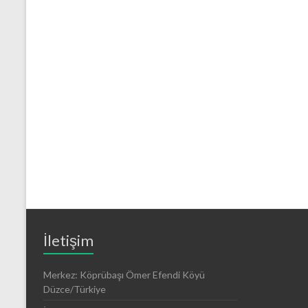
İletişim
Merkez: Köprübaşı Ömer Efendi Köyü
Düzce/Türkiye