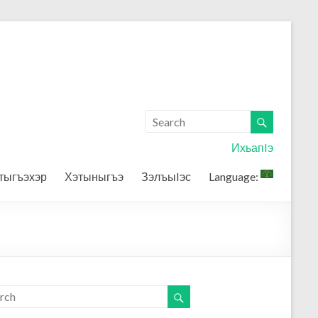
ИхьапIэ
тыгъэхэр
Хэтыныгъэ
ЗэлъыIэс
Language: