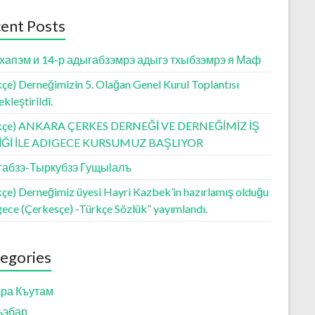
ent Posts
хапэм и 14-р адыгабзэмрэ адыгэ тхыбзэмрэ я Маф
çe) Derneğimizin 5. Olağan Genel Kurul Toplantısı
kleştirildi.
kçe) ANKARA ÇERKES DERNEĞİ VE DERNEĞİMİZ İŞ
LİĞİ İLE ADIGECE KURSUMUZ BAŞLIYOR
абзэ-Тыркубзэ Гущыӏалъ
kçe) Derneğimiz üyesi Hayri Kazbek’in hazırlamış olduğu
gece (Çerkesçe) -Türkçe Sözlük” yayımlandı.
egories
ра Къутам
ъэбар