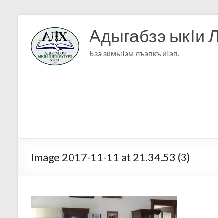
Адыгабзэ ыкIи 
Бзэ зимыIэм лъэпкъ иIэп.
Image 2017-11-11 at 21.34.53 (3)