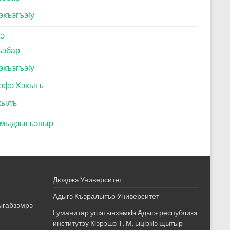
экъэгъэӏу
ӏэ
ъэбар
экъэгъэӏу
эфэ Хэхыгъ
хылъ
эмыдзыгъэныр
Дюзджэ Университет
Адыгэ Къэралыгъо Университет
дыгабзэмрэ
Гуманитар ушэтынхэмкӏэ Адыгэ республикэ
институтэу Кӏэрэшэ Т. М. ыцӏэкӏэ щытыр