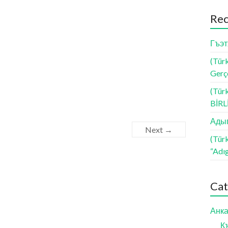
Rec
Гъэт
(Türk
Gerçe
(Tür
BİR
Адыг
Next →
(Tür
“Adı
Cat
Анка
К