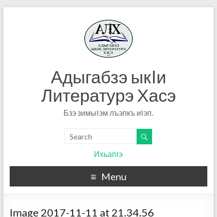
Адыгабзэ ыкIи
Литературэ Хасэ
Бзэ зимыIэм лъэпкъ иIэп.
ИхьапIэ
Menu
Image 2017-11-11 at 21.34.56