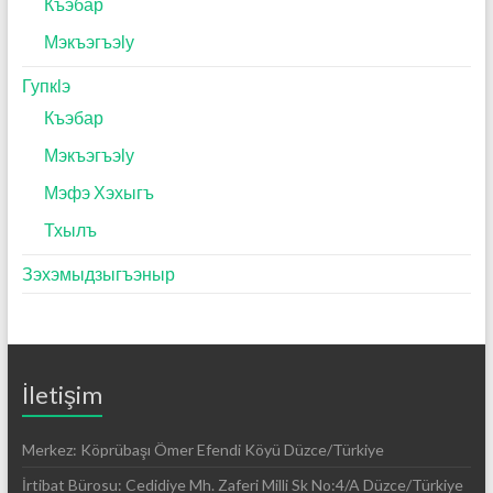
Къэбар
Мэкъэгъэӏу
Гупкӏэ
Къэбар
Мэкъэгъэӏу
Мэфэ Хэхыгъ
Тхылъ
Зэхэмыдзыгъэныр
İletişim
Merkez: Köprübaşı Ömer Efendi Köyü Düzce/Türkiye
İrtibat Bürosu: Cedidiye Mh. Zaferi Milli Sk No:4/A Düzce/Türkiye