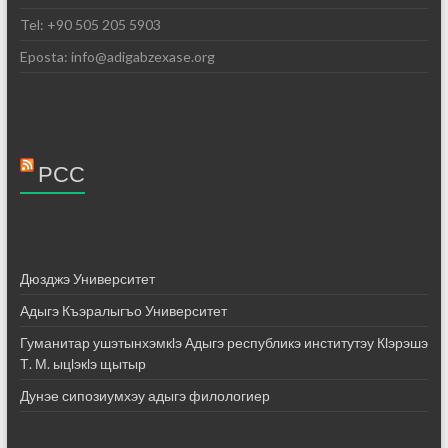
Tel: +90 505 205 5903
Eposta: info@adigabzexase.org
РСС
Дюзджэ Университет
Адыгэ Къэралыгъо Университет
Гуманитар ушэтынхэмкӏэ Адыгэ республикэ институтэу Кӏэрэшэ
Т. М. ыцӏэкӏэ щытыр
Дунэе сипозиумхэу адыгэ филологиер