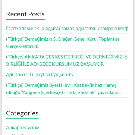
o
A
g
o
p
er
Recent Posts
k
p
Гъэтхапэм и 14-р адыгабзэмрэ адыгэ тхыбзэмрэ я Маф
(Türkçe) Derneğimizin 5. Olağan Genel Kurul Toplantısı
Gerçekleştirildi.
(Türkçe) ANKARA ÇERKES DERNEĞİ VE DERNEĞİMİZ İŞ
BİRLİĞİ İLE ADIGECE KURSUMUZ BAŞLIYOR
Адыгабзэ-Тыркубзэ Гущыӏалъ
(Türkçe) Derneğimiz üyesi Hayri Kazbek’in hazırlamış
olduğu “Adıgece (Çerkesçe) -Türkçe Sözlük” yayımlandı.
Categories
Анкара Къутам