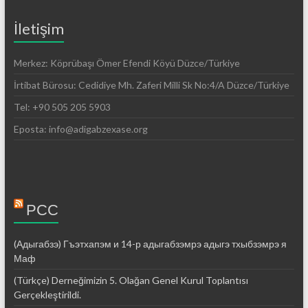
İletişim
Merkez: Köprübaşı Ömer Efendi Köyü Düzce/Türkiye
İrtibat Bürosu: Cedidiye Mh. Zaferi Milli Sk No:4/A Düzce/Türkiye
Tel: +90 505 205 5903
Eposta: info@adigabzexase.org
РСС
(Адыгабзэ) Гъэтхапэм и 14-р адыгабзэмрэ адыгэ тхыбзэмрэ я
Маф
(Türkçe) Derneğimizin 5. Olağan Genel Kurul Toplantısı
Gerçekleştirildi.