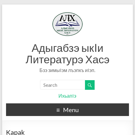
Адыгабзэ ыкIи
Литературэ Хасэ
Бзэ зимыIэм лъэпкъ иIэп.
ИхьапIэ
Menu
Kapak