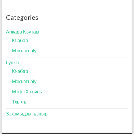
Categories
Анкара Къутам
Къэбар
Мэкъэгъэӏу
Гупкӏэ
Къэбар
Мэкъэгъэӏу
Мэфэ Хэхыгъ
Тхылъ
Зэхэмыдзыгъэныр