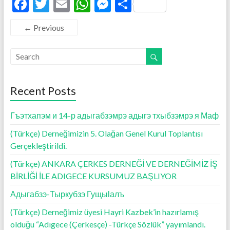
F
T
E
W
M
S
ac
w
m
h
es
h
← Previous
e
itt
ai
at
se
ar
b
er
l
s
n
e
o
A
g
o
p
er
Recent Posts
k
p
Гъэтхапэм и 14-р адыгабзэмрэ адыгэ тхыбзэмрэ я Маф
(Türkçe) Derneğimizin 5. Olağan Genel Kurul Toplantısı
Gerçekleştirildi.
(Türkçe) ANKARA ÇERKES DERNEĞİ VE DERNEĞİMİZ İŞ
BİRLİĞİ İLE ADIGECE KURSUMUZ BAŞLIYOR
Адыгабзэ-Тыркубзэ Гущыӏалъ
(Türkçe) Derneğimiz üyesi Hayri Kazbek’in hazırlamış
olduğu “Adıgece (Çerkesçe) -Türkçe Sözlük” yayımlandı.