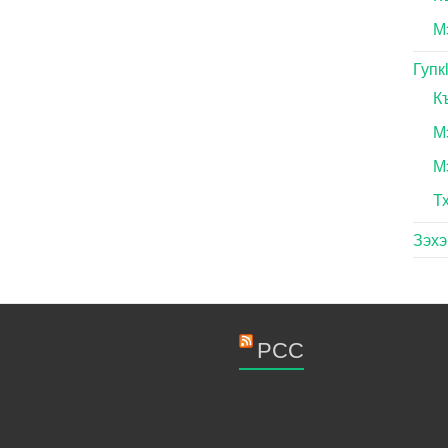
М
Гупк
К
М
М
Т
Зэх
РСС