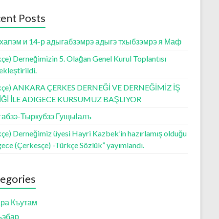
ent Posts
хапэм и 14-р адыгабзэмрэ адыгэ тхыбзэмрэ я Маф
çe) Derneğimizin 5. Olağan Genel Kurul Toplantısı
kleştirildi.
kçe) ANKARA ÇERKES DERNEĞİ VE DERNEĞİMİZ İŞ
LİĞİ İLE ADIGECE KURSUMUZ BAŞLIYOR
абзэ-Тыркубзэ Гущыӏалъ
kçe) Derneğimiz üyesi Hayri Kazbek’in hazırlamış olduğu
gece (Çerkesçe) -Türkçe Sözlük” yayımlandı.
egories
ра Къутам
ъэбар