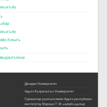
экъэгъэӏу
ӏэ
ъэбар
экъэгъэӏу
эфэ Хэхыгъ
хылъ
эмыдзыгъэныр
Дюзджэ Университет
Адыгэ Къэралыгъо Университет
Гуманитар ушэтынхэмкӏэ Адыгэ республикэ
институтэу Кӏэрэшэ Т. М. ыцӏэкӏэ щытыр