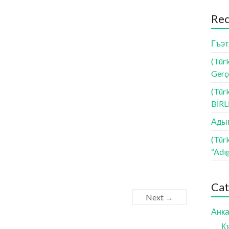
Rec
Гъэт
(Türk
Gerçe
(Tür
BİR
Адыг
(Tür
“Adı
Cat
Next →
Анка
К