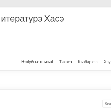
Литературэ Хасэ
Нэкӏубгъо шъхьаӏ
Тихасэ
Къэбархэр
Хэу