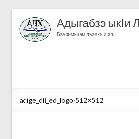
Адыгабзэ ыкIи 
Бзэ зимыIэм лъэпкъ иIэп.
adige_dil_ed_logo-512×512