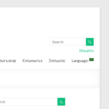
ИхьапIэ
тыгъэхэр
Хэтыныгъэ
ЗэлъыIэс
Language: