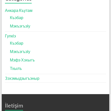
Анкара Къутам
Къэбар
Мэкъэгъэӏу
Гупкӏэ
Къэбар
Мэкъэгъэӏу
Мэфэ Хэхыгъ
Тхылъ
Зэхэмыдзыгъэныр
İletişim