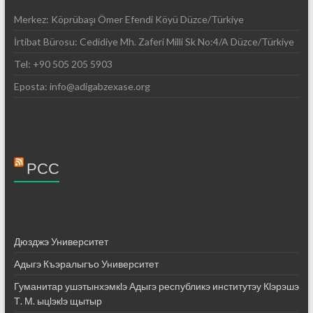
Merkez: Köprübaşı Ömer Efendi Köyü Düzce/Türkiye
İrtibat Bürosu: Cedidiye Mh. Zaferi Milli Sk No:4/A Düzce/Türkiye
Tel: +90 505 205 5903
Eposta: info@adigabzexase.org
РСС
Дюзджэ Университет
Адыгэ Къэралыгъо Университет
Гуманитар ушэтынхэмкӏэ Адыгэ республикэ институтэу Кӏэрэшэ
Т. М. ыцӏэкӏэ щытыр