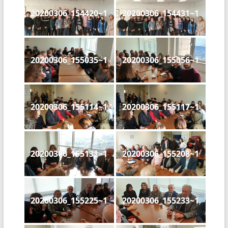
20200306_154420~1
20200306_154431~1
20200306_155035~1
20200306_155056~1
20200306_155114~1
20200306_155117~1
20200306_155131~1
20200306_155208~1
20200306_155225~1
20200306_155233~1