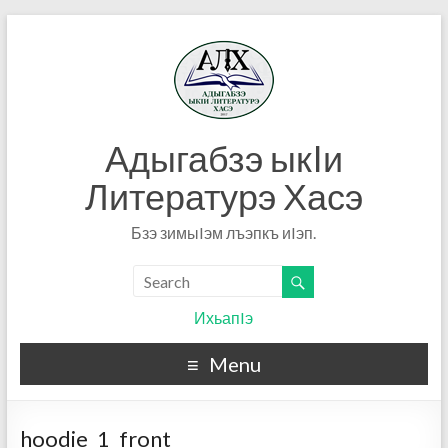
Адыгабзэ ыкIи
Литературэ Хасэ
Бзэ зимыIэм лъэпкъ иIэп.
ИхьапIэ
Menu
hoodie_1_front