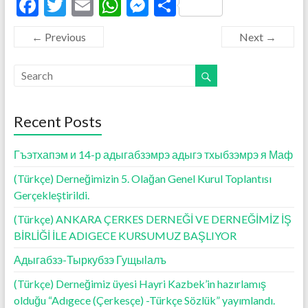
F
T
E
W
M
S
ac
w
m
h
es
h
← Previous
Next →
e
itt
ai
at
se
ar
b
er
l
s
n
e
o
A
g
o
p
er
Recent Posts
k
p
Гъэтхапэм и 14-р адыгабзэмрэ адыгэ тхыбзэмрэ я Маф
(Türkçe) Derneğimizin 5. Olağan Genel Kurul Toplantısı
Gerçekleştirildi.
(Türkçe) ANKARA ÇERKES DERNEĞİ VE DERNEĞİMİZ İŞ
BİRLİĞİ İLE ADIGECE KURSUMUZ BAŞLIYOR
Адыгабзэ-Тыркубзэ Гущыӏалъ
(Türkçe) Derneğimiz üyesi Hayri Kazbek’in hazırlamış
olduğu “Adıgece (Çerkesçe) -Türkçe Sözlük” yayımlandı.