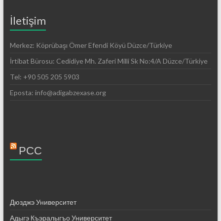
İletişim
Merkez: Köprübaşı Ömer Efendi Köyü Düzce/Türkiye
İrtibat Bürosu: Cedidiye Mh. Zaferi Milli Sk No:4/A Düzce/Türkiye
Tel: +90 505 205 5903
Eposta: info@adigabzexase.org
РСС
Дюзджэ Университет
Адыгэ Къэралыгъо Университет