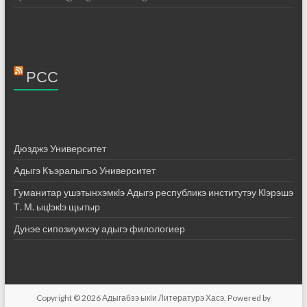
РСС
Дюзджэ Университет
Адыгэ Къэралыгъо Университет
Гуманитар ушэтынхэмкӏэ Адыгэ республикэ институтэу Кӏэрэшэ
Т. М. ыцӏэкӏэ щытыр
Дунэе сипозиумхэу адыгэ филологиер
Copyright © 2026
Адыгабзэ ыкIи Литературэ Хасэ
. Powered by