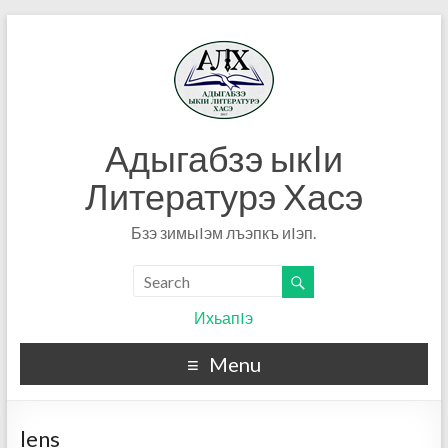
Адыгабзэ ыкIи
Литературэ Хасэ
Бзэ зимыIэм лъэпкъ иIэп.
ИхьапIэ
Menu
lens