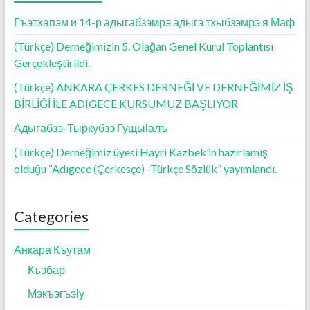
k
p
Гъэтхапэм и 14-р адыгабзэмрэ адыгэ тхыбзэмрэ я Маф
(Türkçe) Derneğimizin 5. Olağan Genel Kurul Toplantısı
Gerçekleştirildi.
(Türkçe) ANKARA ÇERKES DERNEĞİ VE DERNEĞİMİZ İŞ
BİRLİĞİ İLE ADIGECE KURSUMUZ BAŞLIYOR
Адыгабзэ-Тыркубзэ Гущыӏалъ
(Türkçe) Derneğimiz üyesi Hayri Kazbek’in hazırlamış
olduğu “Adıgece (Çerkesçe) -Türkçe Sözlük” yayımlandı.
Categories
Анкара Къутам
Къэбар
Мэкъэгъэӏу