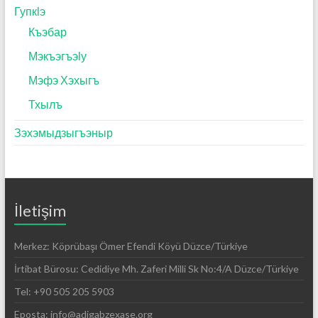
Гупкӏэ
Къэбар
Мэкъэгъэӏу
Мэфэ Хэхыгъ
Тхылъ
Зэхэмыдзыгъэныр
İletişim
Merkez: Köprübaşı Ömer Efendi Köyü Düzce/Türkiye
İrtibat Bürosu: Cedidiye Mh. Zaferi Milli Sk No:4/A Düzce/Türkiye
Tel: +90 505 205 5903
Eposta: info@adigabzexase.org