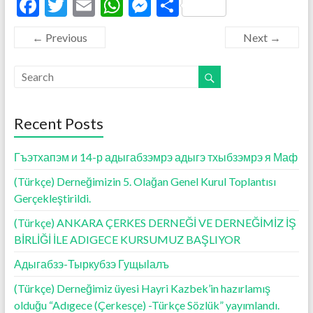
F
T
E
W
M
S
ac
w
m
h
es
h
← Previous
Next →
e
itt
ai
at
se
ar
b
er
l
s
n
e
o
A
g
o
p
er
Recent Posts
k
p
Гъэтхапэм и 14-р адыгабзэмрэ адыгэ тхыбзэмрэ я Маф
(Türkçe) Derneğimizin 5. Olağan Genel Kurul Toplantısı
Gerçekleştirildi.
(Türkçe) ANKARA ÇERKES DERNEĞİ VE DERNEĞİMİZ İŞ
BİRLİĞİ İLE ADIGECE KURSUMUZ BAŞLIYOR
Адыгабзэ-Тыркубзэ Гущыӏалъ
(Türkçe) Derneğimiz üyesi Hayri Kazbek’in hazırlamış
olduğu “Adıgece (Çerkesçe) -Türkçe Sözlük” yayımlandı.