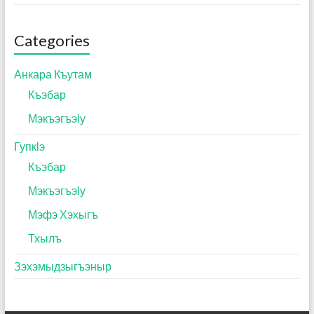
Categories
Анкара Къутам
Къэбар
Мэкъэгъэӏу
Гупкӏэ
Къэбар
Мэкъэгъэӏу
Мэфэ Хэхыгъ
Тхылъ
Зэхэмыдзыгъэныр