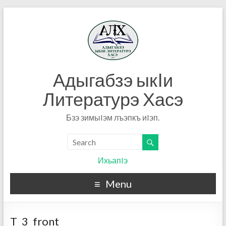
Адыгабзэ ыкIи
Литературэ Хасэ
Бзэ зимыIэм лъэпкъ иIэп.
ИхьапIэ
Menu
T_3_front