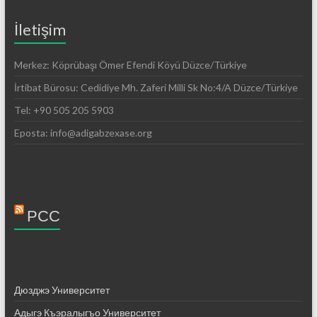
İletişim
Merkez: Köprübaşı Ömer Efendi Köyü Düzce/Türkiye
İrtibat Bürosu: Cedidiye Mh. Zaferi Milli Sk No:4/A Düzce/Türkiye
Tel: +90 505 205 5903
Eposta: info@adigabzexase.org
РСС
Дюзджэ Университет
Адыгэ Къэралыгъо Университет