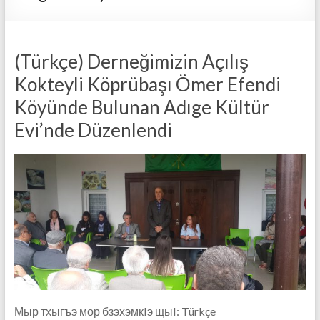
(Türkçe) Derneğimizin Açılış
Kokteyli Köprübaşı Ömer Efendi
Köyünde Bulunan Adıge Kültür
Evi’nde Düzenlendi
Мыр тхыгъэ мор бзэхэмкIэ щыI: Türkçe