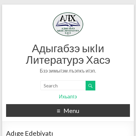
Адыгабзэ ыкIи
Литературэ Хасэ
Бзэ зимыIэм лъэпкъ иIэп.
ИхьапIэ
Menu
Adıge Edebiyatı