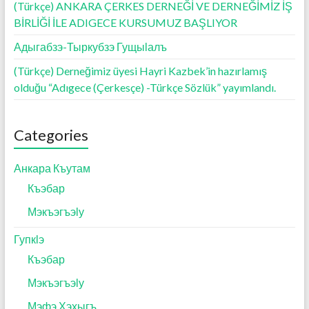
(Türkçe) ANKARA ÇERKES DERNEĞİ VE DERNEĞİMİZ İŞ
BİRLİĞİ İLE ADIGECE KURSUMUZ BAŞLIYOR
Адыгабзэ-Тыркубзэ Гущыӏалъ
(Türkçe) Derneğimiz üyesi Hayri Kazbek’in hazırlamış
olduğu “Adıgece (Çerkesçe) -Türkçe Sözlük” yayımlandı.
Categories
Анкара Къутам
Къэбар
Мэкъэгъэӏу
Гупкӏэ
Къэбар
Мэкъэгъэӏу
Мэфэ Хэхыгъ