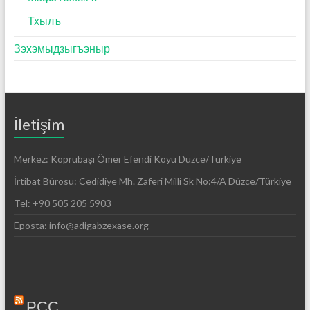
Тхылъ
Зэхэмыдзыгъэныр
İletişim
Merkez: Köprübaşı Ömer Efendi Köyü Düzce/Türkiye
İrtibat Bürosu: Cedidiye Mh. Zaferi Milli Sk No:4/A Düzce/Türkiye
Tel: +90 505 205 5903
Eposta: info@adigabzexase.org
РСС