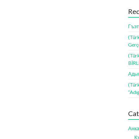
Rec
Гъэт
(Türk
Gerçe
(Tür
BİR
Адыг
(Tür
“Adı
Cat
Анка
К