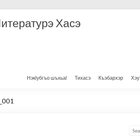
Литературэ Хасэ
Нэкӏубгъо шъхьаӏ
Тихасэ
Къэбархэр
Хэу
e_001