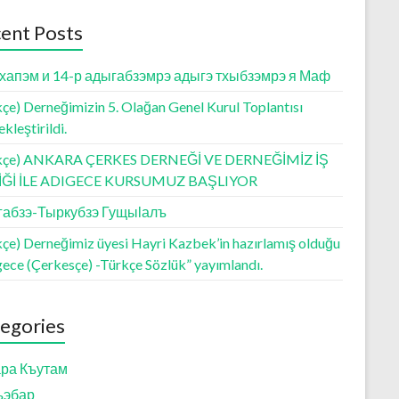
ent Posts
хапэм и 14-р адыгабзэмрэ адыгэ тхыбзэмрэ я Маф
çe) Derneğimizin 5. Olağan Genel Kurul Toplantısı
kleştirildi.
kçe) ANKARA ÇERKES DERNEĞİ VE DERNEĞİMİZ İŞ
LİĞİ İLE ADIGECE KURSUMUZ BAŞLIYOR
абзэ-Тыркубзэ Гущыӏалъ
kçe) Derneğimiz üyesi Hayri Kazbek’in hazırlamış olduğu
gece (Çerkesçe) -Türkçe Sözlük” yayımlandı.
egories
ра Къутам
ъэбар