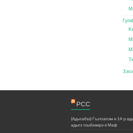
М
Гупк
К
М
М
Т
Зэх
РСС
(Адыгабзэ) Гъэтхапэм и 14-р а
адыгэ тхыбзэмрэ я Маф