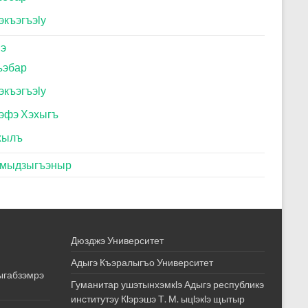
экъэгъэӏу
ӏэ
ъэбар
экъэгъэӏу
эфэ Хэхыгъ
хылъ
эмыдзыгъэныр
Дюзджэ Университет
Адыгэ Къэралыгъо Университет
дыгабзэмрэ
Гуманитар ушэтынхэмкӏэ Адыгэ республикэ
институтэу Кӏэрэшэ Т. М. ыцӏэкӏэ щытыр