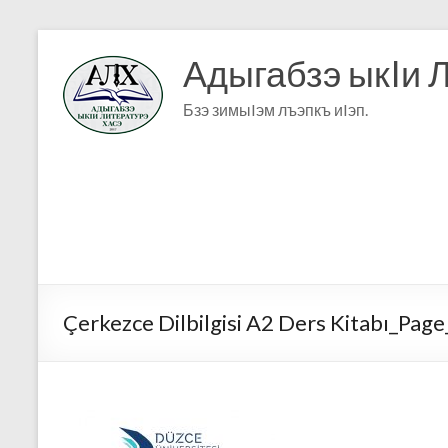
Адыгабзэ ыкIи 
Бзэ зимыIэм лъэпкъ иIэп.
Çerkezce Dilbilgisi A2 Ders Kitabı_Pag