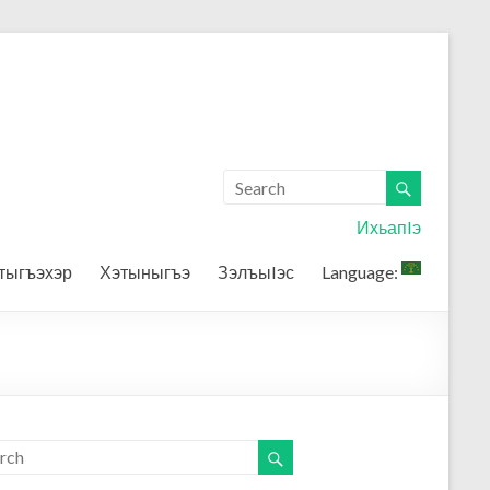
ИхьапIэ
тыгъэхэр
Хэтыныгъэ
ЗэлъыIэс
Language: