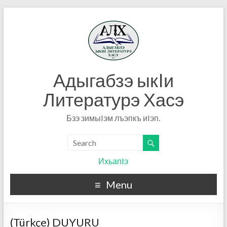
Адыгабзэ ыкIи
Литературэ Хасэ
Бзэ зимыIэм лъэпкъ иIэп.
ИхьапIэ
Menu
(Türkçe) DUYURU