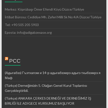
Merkez: Köprübaşı Ömer Efendi Köyü Düzce/Türkiye
İrtibat Bürosu: Cedidiye Mh. Zaferi Milli Sk No:4/A Düzce/Türkiye
Tel: +90 505 205 5903
Eposta: info@adigabzexase.org
РСС
(Адыгабзэ) Гъэтхапэм и 14-р адыгабзэмрэ адыгэ тхыбзэмрэ я
Маф
(Türkçe) Derneğimizin 5. Olağan Genel Kurul Toplantısı
Gerçekleştirildi.
(Türkçe) ANKARA ÇERKES DERNEĞİ VE DERNEĞİMİZ İŞ
BİRLİĞİ İLE ADIGECE KURSUMUZ BAŞLIYOR