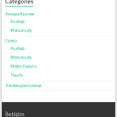
Categories
Анкара Къутам
Къэбар
Мэкъэгъэӏу
Гупкӏэ
Къэбар
Мэкъэгъэӏу
Мэфэ Хэхыгъ
Тхылъ
Зэхэмыдзыгъэныр
İletişim