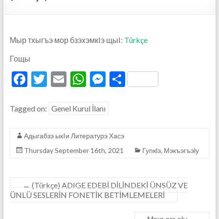
Мыр тхыгъэ мор бзэхэмкIэ щыI:
Türkçe
Гощы
F
T
E
W
M
S
ac
w
m
h
es
h
e
itt
ai
at
se
ar
Tagged on:
Genel Kurul İlanı
b
er
l
s
n
e
Адыгабзэ ыкIи Литературэ Хасэ
o
A
g
Thursday September 16th, 2021
Гупкӏэ
,
Мэкъэгъэӏу
o
p
er
k
p
←
(Türkçe) ADIGE EDEBİ DİLİNDEKİ ÜNSÜZ VE
ÜNLÜ SESLERİN FONETİK BETİMLEMELERİ