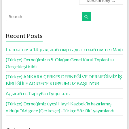
Мэкъэгъэӏу
→
Recent Posts
Гъэтхапэм и 14-р адыгабзэмрэ адыгэ тхыбзэмрэ я Маф
(Türkçe) Derneğimizin 5. Olağan Genel Kurul Toplantısı
Gerçekleştirildi.
(Türkçe) ANKARA ÇERKES DERNEĞİ VE DERNEĞİMİZ İŞ
BİRLİĞİ İLE ADIGECE KURSUMUZ BAŞLIYOR
Адыгабзэ-Тыркубзэ Гущыӏалъ
(Türkçe) Derneğimiz üyesi Hayri Kazbek’in hazırlamış
olduğu “Adıgece (Çerkesçe) -Türkçe Sözlük” yayımlandı.