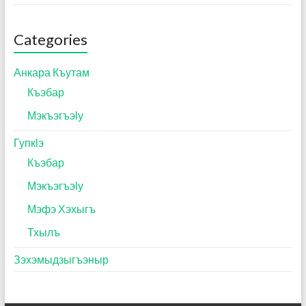
Categories
Анкара Къутам
Къэбар
Мэкъэгъэӏу
Гупкӏэ
Къэбар
Мэкъэгъэӏу
Мэфэ Хэхыгъ
Тхылъ
Зэхэмыдзыгъэныр