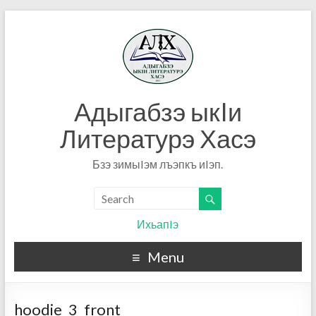
Адыгабзэ ыкIи
Литературэ Хасэ
Бзэ зимыIэм лъэпкъ иIэп.
ИхьапIэ
Menu
hoodie_3_front