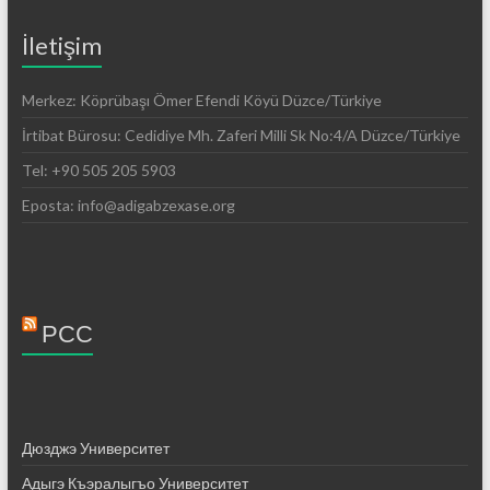
İletişim
Merkez: Köprübaşı Ömer Efendi Köyü Düzce/Türkiye
İrtibat Bürosu: Cedidiye Mh. Zaferi Milli Sk No:4/A Düzce/Türkiye
Tel: +90 505 205 5903
Eposta: info@adigabzexase.org
РСС
Дюзджэ Университет
Адыгэ Къэралыгъо Университет