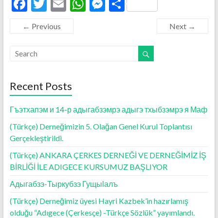
F
T
E
W
M
S
ac
w
m
h
es
h
← Previous
Next →
e
itt
ai
at
se
ar
b
er
l
s
n
e
o
A
g
o
p
er
Recent Posts
k
p
Гъэтхапэм и 14-р адыгабзэмрэ адыгэ тхыбзэмрэ я Маф
(Türkçe) Derneğimizin 5. Olağan Genel Kurul Toplantısı
Gerçekleştirildi.
(Türkçe) ANKARA ÇERKES DERNEĞİ VE DERNEĞİMİZ İŞ
BİRLİĞİ İLE ADIGECE KURSUMUZ BAŞLIYOR
Адыгабзэ-Тыркубзэ Гущыӏалъ
(Türkçe) Derneğimiz üyesi Hayri Kazbek’in hazırlamış
olduğu “Adıgece (Çerkesçe) -Türkçe Sözlük” yayımlandı.