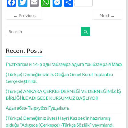
F
T
E
W
M
S
ac
w
m
h
es
h
← Previous
Next →
e
itt
ai
at
se
ar
b
er
l
s
n
e
o
A
g
o
p
er
Recent Posts
k
p
Гъэтхапэм и 14-р адыгабзэмрэ адыгэ тхыбзэмрэ я Маф
(Türkçe) Derneğimizin 5. Olağan Genel Kurul Toplantısı
Gerçekleştirildi.
(Türkçe) ANKARA ÇERKES DERNEĞİ VE DERNEĞİMİZ İŞ
BİRLİĞİ İLE ADIGECE KURSUMUZ BAŞLIYOR
Адыгабзэ-Тыркубзэ Гущыӏалъ
(Türkçe) Derneğimiz üyesi Hayri Kazbek’in hazırlamış
olduğu “Adıgece (Çerkesçe) -Türkçe Sözlük” yayımlandı.