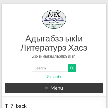
Адыгабзэ ыкIи
Литературэ Хасэ
Бзэ зимыIэм лъэпкъ иIэп.
ИхьапIэ
Menu
T_7_back