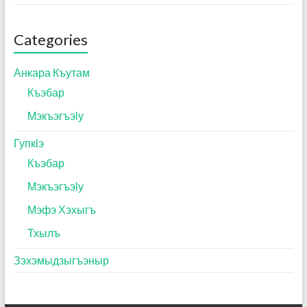
Categories
Анкара Къутам
Къэбар
Мэкъэгъэӏу
Гупкӏэ
Къэбар
Мэкъэгъэӏу
Мэфэ Хэхыгъ
Тхылъ
Зэхэмыдзыгъэныр